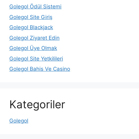
Golegol Ödül Sistemi
Golegol Site Giriş
Golegol Blackjack
Golegol Ziyaret Edin
Golegol Üye Olmak
Golegol Site Yetkilileri
Golegol Bahis Ve Casino
Kategoriler
Golegol