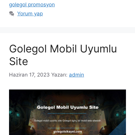
golegol promosyon
Yorum yap
Golegol Mobil Uyumlu
Site
Haziran 17, 2023
Yazarı:
admin