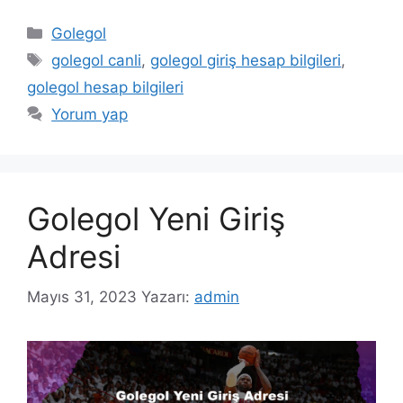
Kategoriler
Golegol
Etiketler
golegol canli
,
golegol giriş hesap bilgileri
,
golegol hesap bilgileri
Yorum yap
Golegol Yeni Giriş
Adresi
Mayıs 31, 2023
Yazarı:
admin