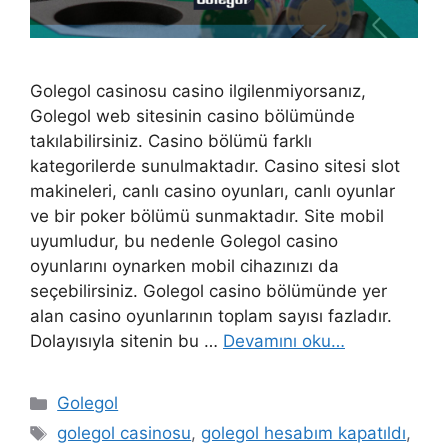
Golegol casinosu casino ilgilenmiyorsanız,
Golegol web sitesinin casino bölümünde
takılabilirsiniz. Casino bölümü farklı
kategorilerde sunulmaktadır. Casino sitesi slot
makineleri, canlı casino oyunları, canlı oyunlar
ve bir poker bölümü sunmaktadır. Site mobil
uyumludur, bu nedenle Golegol casino
oyunlarını oynarken mobil cihazınızı da
seçebilirsiniz. Golegol casino bölümünde yer
alan casino oyunlarının toplam sayısı fazladır.
Dolayısıyla sitenin bu …
Devamını oku…
Kategoriler
Golegol
Etiketler
golegol casinosu
,
golegol hesabım kapatıldı
,