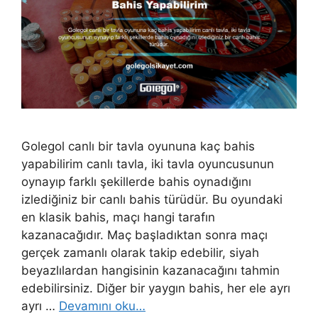
Golegol canlı bir tavla oyununa kaç bahis
yapabilirim canlı tavla, iki tavla oyuncusunun
oynayıp farklı şekillerde bahis oynadığını
izlediğiniz bir canlı bahis türüdür. Bu oyundaki
en klasik bahis, maçı hangi tarafın
kazanacağıdır. Maç başladıktan sonra maçı
gerçek zamanlı olarak takip edebilir, siyah
beyazlılardan hangisinin kazanacağını tahmin
edebilirsiniz. Diğer bir yaygın bahis, her ele ayrı
ayrı …
Devamını oku…