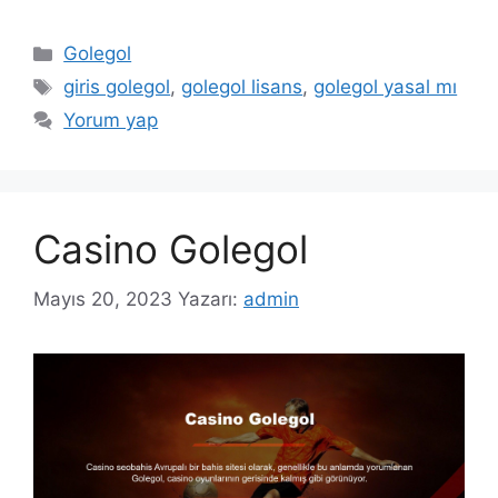
Kategoriler
Golegol
Etiketler
giris golegol
,
golegol lisans
,
golegol yasal mı
Yorum yap
Casino Golegol
Mayıs 20, 2023
Yazarı:
admin