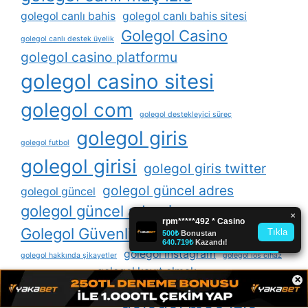
golegol canlı bahis
golegol canlı bahis sitesi
Golegol Casino
golegol canlı destek üyelik
golegol casino platformu
golegol casino sitesi
golegol com
golegol destekleyici süreç
golegol giris
golegol futbol
golegol girisi
golegol giris twitter
golegol güncel adres
golegol güncel
golegol güncel adresi
golegol güvenilirliği
Golegol Güvenlir mi
golegol hakkında
golegol instagram
golegol hakkında şikayetler
golegol i̇os cihaz
golegol kayıt olmak
golegol i̇os yükleme
×
golegol kayıt tamamlama
golegol kaç oldu