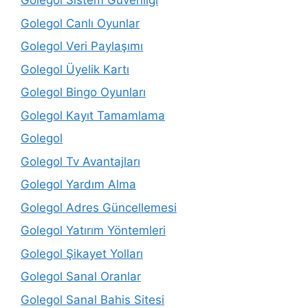
Golegol Sistem Güvenliği
Golegol Canlı Oyunlar
Golegol Veri Paylaşımı
Golegol Üyelik Kartı
Golegol Bingo Oyunları
Golegol Kayıt Tamamlama
Golegol
Golegol Tv Avantajları
Golegol Yardım Alma
Golegol Adres Güncellemesi
Golegol Yatırım Yöntemleri
Golegol Şikayet Yolları
Golegol Sanal Oranlar
Golegol Sanal Bahis Sitesi