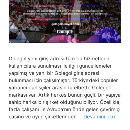
Golegol yeni giriş adresi tüm bu hizmetlerin
kullanıcılara sunulması ile ilgili güncellemeler
yapılmış ve yeni bir Golegol giriş adresi
bulunması için çalışılmıştır. Türkiye’deki popüler
yabancı bahisçiler arasında elbette Golegol
markası var. Artık herkes bunun güçlü bir yapıya
sahip harika bir şirket olduğunu biliyor. Özellikle,
fazla çalışanı ile Avrupa’nın önde gelen çevrimiçi
casino ve oyun şirketlerinden …
Devamını oku…