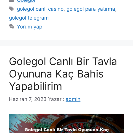
Etiketler
golegol canlı casino
,
golegol para yatırma
,
golegol telegram
Yorum yap
Golegol Canlı Bir Tavla
Oyununa Kaç Bahis
Yapabilirim
Haziran 7, 2023
Yazarı:
admin