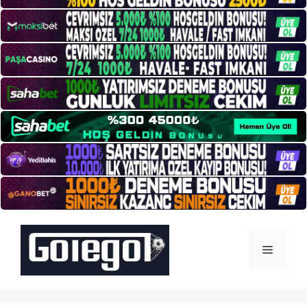
İçeriğe
atla
Menü