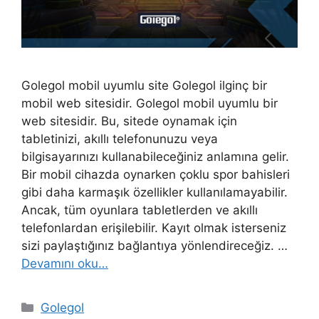
Golegol mobil uyumlu site Golegol ilginç bir
mobil web sitesidir. Golegol mobil uyumlu bir
web sitesidir. Bu, sitede oynamak için
tabletinizi, akıllı telefonunuzu veya
bilgisayarınızı kullanabileceğiniz anlamına gelir.
Bir mobil cihazda oynarken çoklu spor bahisleri
gibi daha karmaşık özellikler kullanılamayabilir.
Ancak, tüm oyunlara tabletlerden ve akıllı
telefonlardan erişilebilir. Kayıt olmak isterseniz
sizi paylaştığınız bağlantıya yönlendireceğiz. …
Devamını oku…
Kategoriler
Golegol