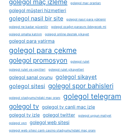
golegol maç izleme
golegol maç oranları
golegol müşteri hizmetleri
golegol nasil bir site
golegol nasıl para yüklenir
golegol ne kadar güvenilir
golegol ocağın parasını ödeyecek mi
golegol omaha katılım
golegol online destek şikayet
golegol para yatirma
golegol para çekme
golegol promosyon
golegol rulet
golegol rulet ve çeşitleri
golegol rulet şikayetleri
golegol sikayet
golegol sanal oyunu
golegol spor bahisleri
golegol sitesi
golegol telegram
golegol stadyumu'ndaki maç oranı
golegol tv
golegol tv canli maç izle
golegol tv izle
golegol twitter
golegol uygun maliyet
golegol web sitesi
golegol vpn
golegol web sitesi canlı casino stadyumu'ndaki maç oranı