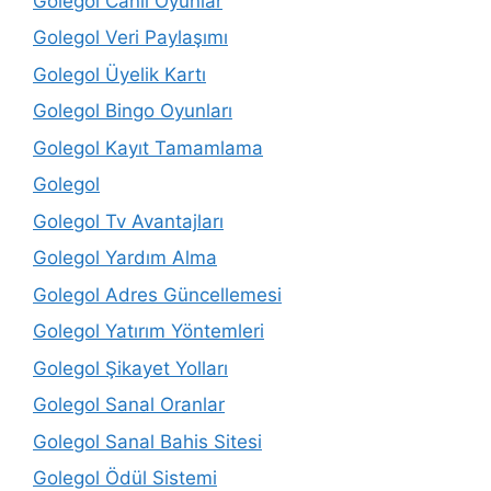
Golegol Canlı Oyunlar
Golegol Veri Paylaşımı
Golegol Üyelik Kartı
Golegol Bingo Oyunları
Golegol Kayıt Tamamlama
Golegol
Golegol Tv Avantajları
Golegol Yardım Alma
Golegol Adres Güncellemesi
Golegol Yatırım Yöntemleri
Golegol Şikayet Yolları
Golegol Sanal Oranlar
Golegol Sanal Bahis Sitesi
Golegol Ödül Sistemi