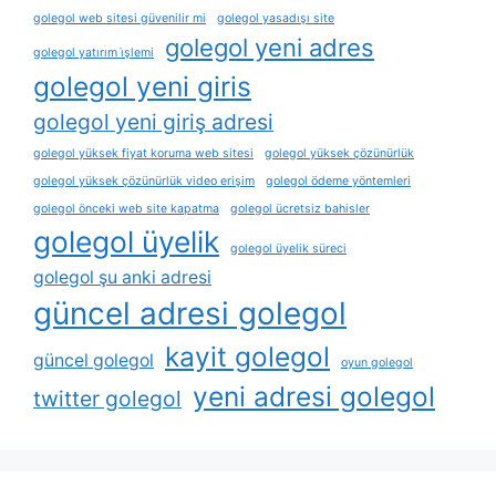
golegol web sitesi güvenilir mi
golegol yasadışı site
golegol yeni adres
golegol yatırım i̇şlemi
golegol yeni giris
golegol yeni giriş adresi
golegol yüksek fiyat koruma web sitesi
golegol yüksek çözünürlük
golegol yüksek çözünürlük video erişim
golegol ödeme yöntemleri
golegol önceki web site kapatma
golegol ücretsiz bahisler
golegol üyelik
golegol üyelik süreci
golegol şu anki adresi
güncel adresi golegol
kayit golegol
güncel golegol
oyun golegol
yeni adresi golegol
twitter golegol