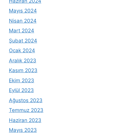
Haziran 2024
Mayıs 2024
Nisan 2024
Mart 2024
Şubat 2024
Ocak 2024
Aralık 2023
Kasım 2023
Ekim 2023
Eylül 2023
Ağustos 2023
Temmuz 2023
Haziran 2023
Mayıs 2023