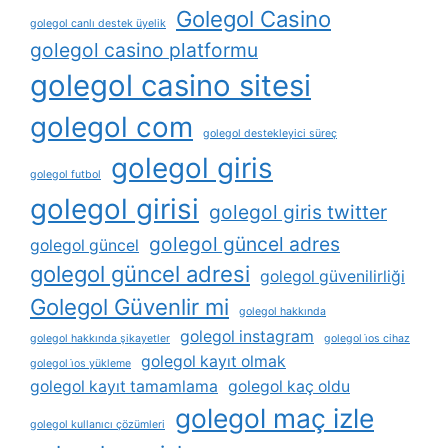
Golegol Casino
golegol canlı destek üyelik
golegol casino platformu
golegol casino sitesi
golegol com
golegol destekleyici süreç
golegol giris
golegol futbol
golegol girisi
golegol giris twitter
golegol güncel adres
golegol güncel
golegol güncel adresi
golegol güvenilirliği
Golegol Güvenlir mi
golegol hakkında
golegol instagram
golegol hakkında şikayetler
golegol i̇os cihaz
golegol kayıt olmak
golegol i̇os yükleme
golegol kayıt tamamlama
golegol kaç oldu
golegol maç izle
golegol kullanıcı çözümleri