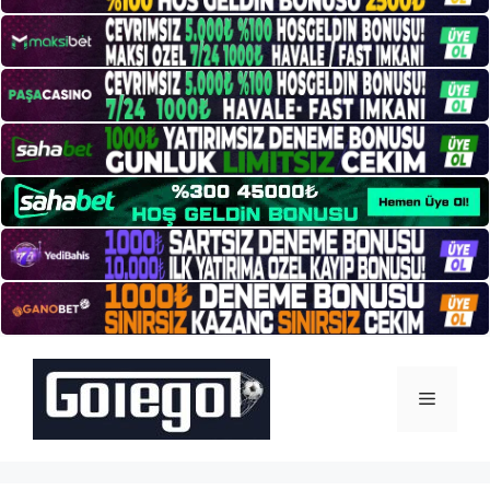
İçeriğe
atla
Menü