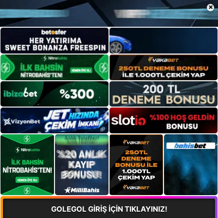
×
GOLEGOL GİRİŞ İÇİN TIKLAYINIZ!