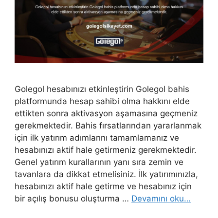
Golegol hesabınızı etkinleştirin Golegol bahis
platformunda hesap sahibi olma hakkını elde
ettikten sonra aktivasyon aşamasına geçmeniz
gerekmektedir. Bahis fırsatlarından yararlanmak
için ilk yatırım adımlarını tamamlamanız ve
hesabınızı aktif hale getirmeniz gerekmektedir.
Genel yatırım kurallarının yanı sıra zemin ve
tavanlara da dikkat etmelisiniz. İlk yatırımınızla,
hesabınızı aktif hale getirme ve hesabınız için
bir açılış bonusu oluşturma …
Devamını oku…