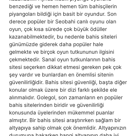
benzediği ve hemen hemen tüm bahisçilerin
piyangoları bildiği için basit bir oyundur. Son
derece popüler bir Seobahi canlı oyunu olan
oyun, çok kısa sürede çok büyük ödüller
kazanabilmektedir, bu nedenle bahis siteleri
günümüzde giderek daha popüler hale
gelmekte ve birçok oyun tutkununun ilgisini
çekmektedir. Sanal oyun tutkunlarının bahis
sitesi seçerken dikkat etmesi gereken pek çok
şey vardır ve bunlardan en önemlisi sitenin
güvenilirliğidir. Bahis sitesi güvenliği, başta diğer
konular olmak üzere bir dizi farklı şekilde ele
alınmalıdır. Golegol, son zamanların en popüler
bahis sitelerinden biridir ve güvenilirliği
konusunda üyelerinden mükemmel puanlar
almıştır. Bir bahis sitesi araştırırken sağlam bir
altyapıya sahip olmak çok önemlidir. Altyapınızın
durumuna bakarken hangi altyapının daha iyi