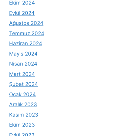
Ekim 2024
Eylül 2024
Ağustos 2024
Temmuz 2024
Haziran 2024
Mayıs 2024
Nisan 2024
Mart 2024
Şubat 2024
Ocak 2024
Aralık 2023
Kasım 2023
Ekim 2023
Eylül 2023