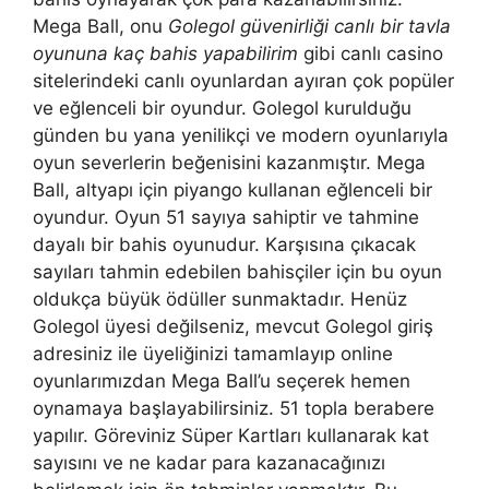
Mega Ball, onu
Golegol güvenirliği canlı bir tavla
oyununa kaç bahis yapabilirim
gibi canlı casino
sitelerindeki canlı oyunlardan ayıran çok popüler
ve eğlenceli bir oyundur. Golegol kurulduğu
günden bu yana yenilikçi ve modern oyunlarıyla
oyun severlerin beğenisini kazanmıştır. Mega
Ball, altyapı için piyango kullanan eğlenceli bir
oyundur. Oyun 51 sayıya sahiptir ve tahmine
dayalı bir bahis oyunudur. Karşısına çıkacak
sayıları tahmin edebilen bahisçiler için bu oyun
oldukça büyük ödüller sunmaktadır. Henüz
Golegol üyesi değilseniz, mevcut Golegol giriş
adresiniz ile üyeliğinizi tamamlayıp online
oyunlarımızdan Mega Ball’u seçerek hemen
oynamaya başlayabilirsiniz. 51 topla berabere
yapılır. Göreviniz Süper Kartları kullanarak kat
sayısını ve ne kadar para kazanacağınızı