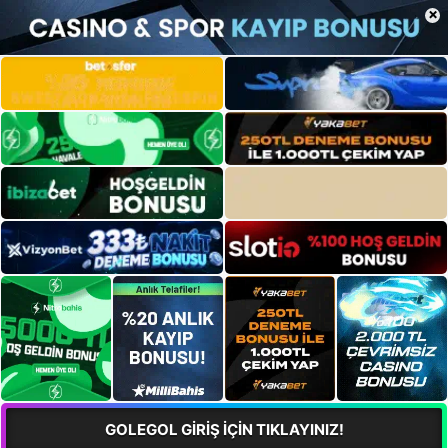
×
GOLEGOL GİRİŞ İÇİN TIKLAYINIZ!