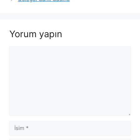
Yorum yapın
Yorum
İsim