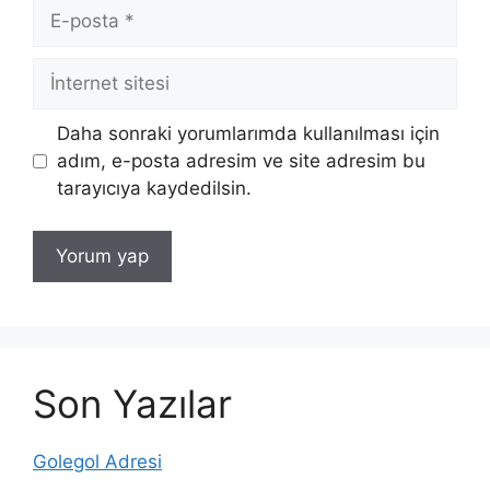
E-
posta
İnternet
sitesi
Daha sonraki yorumlarımda kullanılması için
adım, e-posta adresim ve site adresim bu
tarayıcıya kaydedilsin.
Son Yazılar
Golegol Adresi