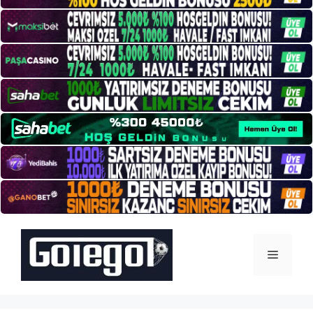
İçeriğe
atla
Menü