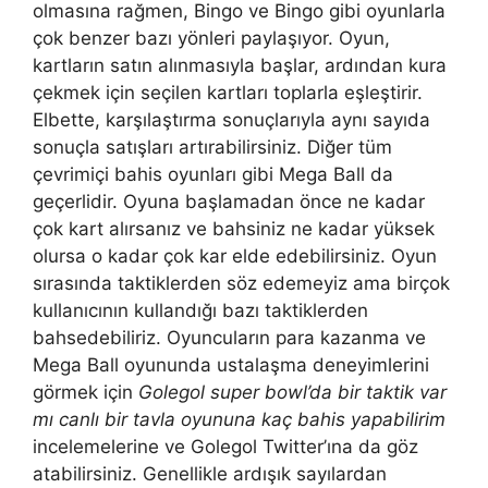
olmasına rağmen, Bingo ve Bingo gibi oyunlarla
çok benzer bazı yönleri paylaşıyor. Oyun,
kartların satın alınmasıyla başlar, ardından kura
çekmek için seçilen kartları toplarla eşleştirir.
Elbette, karşılaştırma sonuçlarıyla aynı sayıda
sonuçla satışları artırabilirsiniz. Diğer tüm
çevrimiçi bahis oyunları gibi Mega Ball da
geçerlidir. Oyuna başlamadan önce ne kadar
çok kart alırsanız ve bahsiniz ne kadar yüksek
olursa o kadar çok kar elde edebilirsiniz. Oyun
sırasında taktiklerden söz edemeyiz ama birçok
kullanıcının kullandığı bazı taktiklerden
bahsedebiliriz. Oyuncuların para kazanma ve
Mega Ball oyununda ustalaşma deneyimlerini
görmek için
Golegol super bowl’da bir taktik var
mı canlı bir tavla oyununa kaç bahis yapabilirim
incelemelerine ve Golegol Twitter’ına da göz
atabilirsiniz. Genellikle ardışık sayılardan