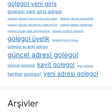
golegol yeni giris
golegol yeni giriş adresi
golegol yüksek fiyat koruma web sitesi
golegol yüksek çözünürlük
golegol yüksek çözünürlük video erişim
golegol ödeme yöntemleri
golegol önceki web site kapatma
golegol ücretsiz bahisler
golegol üyelik
golegol üyelik süreci
golegol şu anki adresi
güncel adresi golegol
kayit golegol
güncel golegol
oyun golegol
yeni adresi golegol
twitter golegol
Arşivler