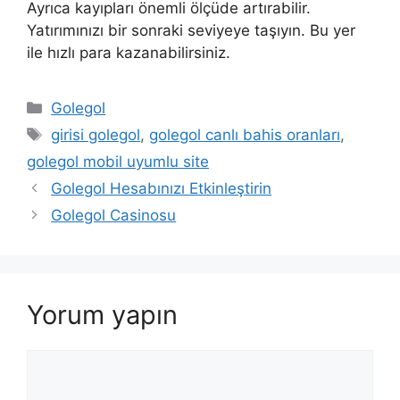
Ayrıca kayıpları önemli ölçüde artırabilir.
Yatırımınızı bir sonraki seviyeye taşıyın. Bu yer
ile hızlı para kazanabilirsiniz.
Kategoriler
Golegol
Etiketler
girisi golegol
,
golegol canlı bahis oranları
,
golegol mobil uyumlu site
Golegol Hesabınızı Etkinleştirin
Golegol Casinosu
Yorum yapın
Yorum