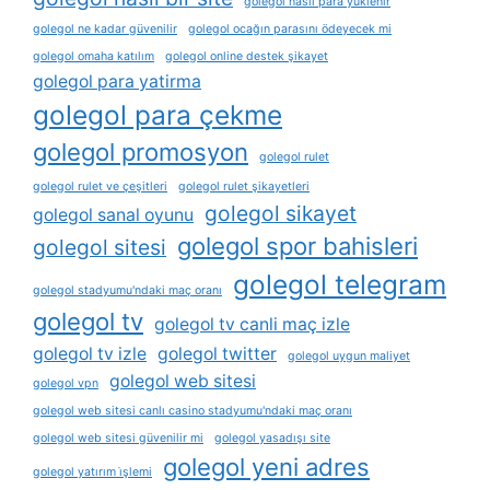
golegol nasıl para yüklenir
golegol ne kadar güvenilir
golegol ocağın parasını ödeyecek mi
golegol omaha katılım
golegol online destek şikayet
golegol para yatirma
golegol para çekme
golegol promosyon
golegol rulet
golegol rulet ve çeşitleri
golegol rulet şikayetleri
golegol sikayet
golegol sanal oyunu
golegol spor bahisleri
golegol sitesi
golegol telegram
golegol stadyumu'ndaki maç oranı
golegol tv
golegol tv canli maç izle
golegol tv izle
golegol twitter
golegol uygun maliyet
golegol web sitesi
golegol vpn
golegol web sitesi canlı casino stadyumu'ndaki maç oranı
golegol web sitesi güvenilir mi
golegol yasadışı site
golegol yeni adres
golegol yatırım i̇şlemi