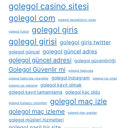
golegol casino sitesi
golegol com
golegol destekleyici süreç
golegol giris
golegol futbol
golegol girisi
golegol giris twitter
golegol güncel adres
golegol güncel
golegol güncel adresi
golegol güvenilirliği
Golegol Güvenlir mi
golegol hakkında
golegol instagram
golegol hakkında şikayetler
golegol i̇os cihaz
golegol kayıt olmak
golegol i̇os yükleme
golegol kayıt tamamlama
golegol kaç oldu
golegol maç izle
golegol kullanıcı çözümleri
golegol maç izleme
golegol maç oranları
golegol müşteri hizmetleri
golegol nasil bir site