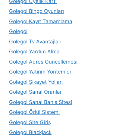
Golegol Üyelik Kartı
Golegol Bingo Oyunları
Golegol Kayıt Tamamlama
Golegol
Golegol Tv Avantajları
Golegol Yardım Alma
Golegol Adres Güncellemesi
Golegol Yatırım Yöntemleri
Golegol Şikayet Yolları
Golegol Sanal Oranlar
Golegol Sanal Bahis Sitesi
Golegol Ödül Sistemi
Golegol Site Giriş
Golegol Blackjack