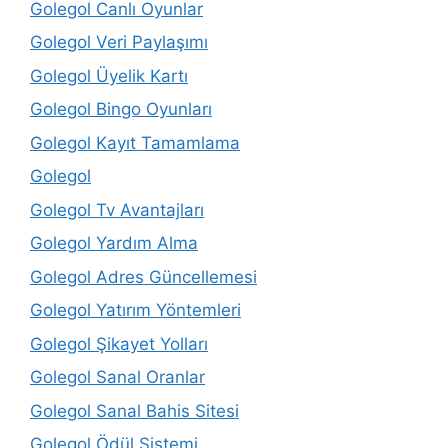
Golegol Canlı Oyunlar
Golegol Veri Paylaşımı
Golegol Üyelik Kartı
Golegol Bingo Oyunları
Golegol Kayıt Tamamlama
Golegol
Golegol Tv Avantajları
Golegol Yardım Alma
Golegol Adres Güncellemesi
Golegol Yatırım Yöntemleri
Golegol Şikayet Yolları
Golegol Sanal Oranlar
Golegol Sanal Bahis Sitesi
Golegol Ödül Sistemi