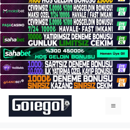
İçeriğe
atla
Menü