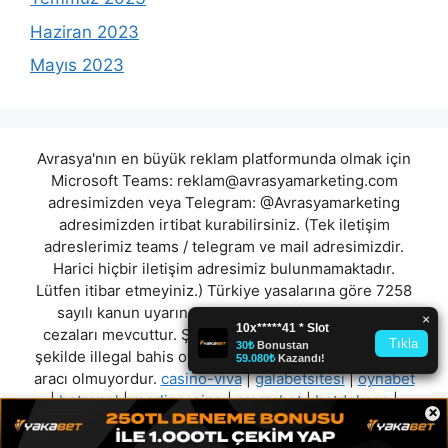
Haziran 2023
Mayıs 2023
Avrasya'nın en büyük reklam platformunda olmak için
Microsoft Teams:
reklam@avrasyamarketing.com
adresimizden veya Telegram: @Avrasyamarketing
adresimizden irtibat kurabilirsiniz. (Tek iletişim
adreslerimiz teams / telegram ve mail adresimizdir.
Harici hiçbir iletişim adresimiz bulunmamaktadır.
Lütfen itibar etmeyiniz.) Türkiye yasalarına göre 7258
sayılı kanun uyarınca yasa dışı bahis oynamanın
cezaları mevcuttur. Şu an bulunduğunuz site hiç bir
şekilde illegal bahis oyunları oynatmıyor ve oynamaya
aracı olmuyordur.
casino-viva
|
galabetsitesi
|
oynabet
|
betropol
|
merlincasino
|
amarabet
|
betdoksan
|
×
hanedanbett
"