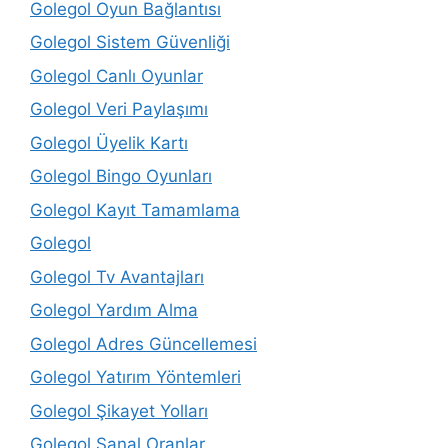
Golegol Oyun Bağlantısı
Golegol Sistem Güvenliği
Golegol Canlı Oyunlar
Golegol Veri Paylaşımı
Golegol Üyelik Kartı
Golegol Bingo Oyunları
Golegol Kayıt Tamamlama
Golegol
Golegol Tv Avantajları
Golegol Yardım Alma
Golegol Adres Güncellemesi
Golegol Yatırım Yöntemleri
Golegol Şikayet Yolları
Golegol Sanal Oranlar