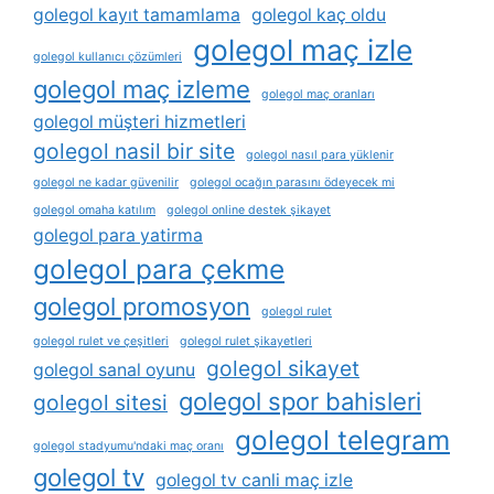
golegol kayıt tamamlama
golegol kaç oldu
golegol maç izle
golegol kullanıcı çözümleri
golegol maç izleme
golegol maç oranları
golegol müşteri hizmetleri
golegol nasil bir site
golegol nasıl para yüklenir
golegol ne kadar güvenilir
golegol ocağın parasını ödeyecek mi
golegol omaha katılım
golegol online destek şikayet
golegol para yatirma
golegol para çekme
golegol promosyon
golegol rulet
golegol rulet ve çeşitleri
golegol rulet şikayetleri
golegol sikayet
golegol sanal oyunu
golegol spor bahisleri
golegol sitesi
golegol telegram
golegol stadyumu'ndaki maç oranı
golegol tv
golegol tv canli maç izle