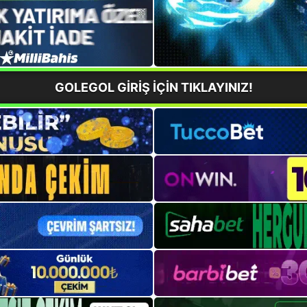
GOLEGOL GİRİŞ İÇİN TIKLAYINIZ!