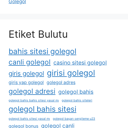
Golegol
Etiket Bulutu
bahis sitesi golegol
canli golegol
casino sitesi golegol
girisi golegol
giris golegol
giris yap golegol
golegol adres
golegol adresi
golegol bahis
golegol bahis bahis sitesi yasal mı
golegol bahis siteleri
golegol bahis sitesi
golegol bahis sitesi yasal mı
golegol başarı sergileme u23
golegol canli
golegol bonus