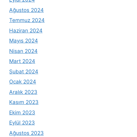
Ağustos 2024
Temmuz 2024
Haziran 2024
Mayıs 2024
Nisan 2024
Mart 2024
Şubat 2024
Ocak 2024
Aralık 2023
Kasım 2023
Ekim 2023
Eylül 2023
Ağustos 2023