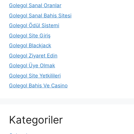
Golegol Sanal Oranlar
Golegol Sanal Bahis Sitesi
Golegol Ödül Sistemi
Golegol Site Giriş
Golegol Blackjack
Golegol Ziyaret Edin
Golegol Üye Olmak
Golegol Site Yetkilileri
Golegol Bahis Ve Casino
Kategoriler