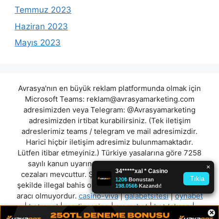
Temmuz 2023
Haziran 2023
Mayıs 2023
Avrasya'nın en büyük reklam platformunda olmak için
Microsoft Teams:
reklam@avrasyamarketing.com
adresimizden veya Telegram: @Avrasyamarketing
adresimizden irtibat kurabilirsiniz. (Tek iletişim
adreslerimiz teams / telegram ve mail adresimizdir.
Harici hiçbir iletişim adresimiz bulunmamaktadır.
Lütfen itibar etmeyiniz.) Türkiye yasalarına göre 7258
sayılı kanun uyarınca yasa dışı bahis oynamanın
cezaları mevcuttur. Şu an bulunduğunuz site hiç bir
şekilde illegal bahis oyunları oynatmıyor ve oynamaya
aracı olmuyordur.
casino-viva
|
galabetsitesi
|
oynabet
|
betropol
|
merlincasino
|
amarabet
|
betdoksan
|
×
hanedanbett
"