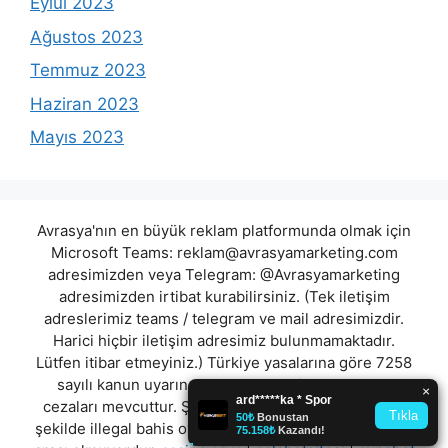
Eylül 2023
Ağustos 2023
Temmuz 2023
Haziran 2023
Mayıs 2023
Avrasya'nın en büyük reklam platformunda olmak için
Microsoft Teams:
reklam@avrasyamarketing.com
adresimizden veya Telegram: @Avrasyamarketing
adresimizden irtibat kurabilirsiniz. (Tek iletişim
adreslerimiz teams / telegram ve mail adresimizdir.
Harici hiçbir iletişim adresimiz bulunmamaktadır.
Lütfen itibar etmeyiniz.) Türkiye yasalarına göre 7258
sayılı kanun uyarınca yasa dışı bahis oynamanın
cezaları mevcuttur. Şu an bulunduğunuz site hiç bir
şekilde illegal bahis oyunları oynatmıyor ve oynamaya