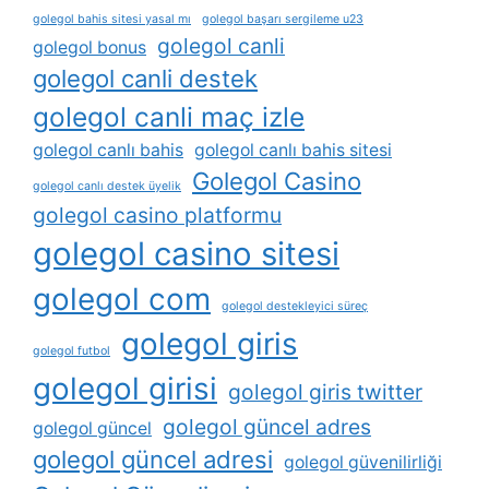
golegol bahis sitesi yasal mı
golegol başarı sergileme u23
golegol canli
golegol bonus
golegol canli destek
golegol canli maç izle
golegol canlı bahis
golegol canlı bahis sitesi
Golegol Casino
golegol canlı destek üyelik
golegol casino platformu
golegol casino sitesi
golegol com
golegol destekleyici süreç
golegol giris
golegol futbol
golegol girisi
golegol giris twitter
golegol güncel adres
golegol güncel
golegol güncel adresi
golegol güvenilirliği