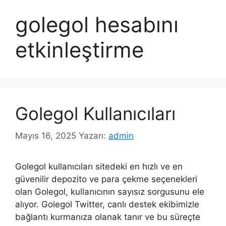
golegol hesabını
etkinleştirme
Golegol Kullanıcıları
Mayıs 16, 2025
Yazarı:
admin
Golegol kullanıcıları sitedeki en hızlı ve en
güvenilir depozito ve para çekme seçenekleri
olan Golegol, kullanıcının sayısız sorgusunu ele
alıyor. Golegol Twitter, canlı destek ekibimizle
bağlantı kurmanıza olanak tanır ve bu süreçte