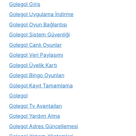
Golegol Giriş
Golegol Uygulama İndirme
Golegol Oyun Bağlantısı
Golegol Sistem Güvenliği
Golegol Canlı Oyunlar
Golegol Veri Paylaşımı
Golegol Üyelik Kartı
Golegol Bingo Oyunları
Golegol Kayıt Tamamlama
Golegol
Golegol Tv Avantajları
Golegol Yardım Alma
Golegol Adres Güncellemesi