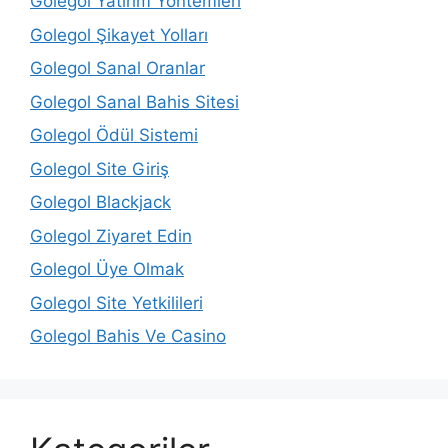
Golegol Yatırım Yöntemleri
Golegol Şikayet Yolları
Golegol Sanal Oranlar
Golegol Sanal Bahis Sitesi
Golegol Ödül Sistemi
Golegol Site Giriş
Golegol Blackjack
Golegol Ziyaret Edin
Golegol Üye Olmak
Golegol Site Yetkilileri
Golegol Bahis Ve Casino