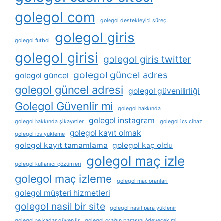
golegol com
golegol destekleyici süreç
golegol giris
golegol futbol
golegol girisi
golegol giris twitter
golegol güncel adres
golegol güncel
golegol güncel adresi
golegol güvenilirliği
Golegol Güvenlir mi
golegol hakkında
golegol instagram
golegol hakkında şikayetler
golegol i̇os cihaz
golegol kayıt olmak
golegol i̇os yükleme
golegol kayıt tamamlama
golegol kaç oldu
golegol maç izle
golegol kullanıcı çözümleri
golegol maç izleme
golegol maç oranları
golegol müşteri hizmetleri
golegol nasil bir site
golegol nasıl para yüklenir
golegol ne kadar güvenilir
golegol ocağın parasını ödeyecek mi