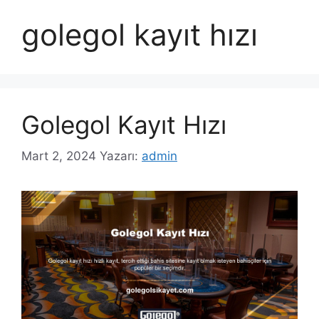
golegol kayıt hızı
Golegol Kayıt Hızı
Mart 2, 2024
Yazarı:
admin