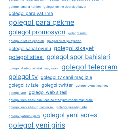
golegol omaha katılım
golegol online destek şikayet
golegol para yatirma
golegol para çekme
golegol promosyon
golegol rulet
golegol rulet ve çeşitleri
golegol rulet şikayetleri
golegol sikayet
golegol sanal oyunu
golegol spor bahisleri
golegol sitesi
golegol telegram
golegol stadyumu'ndaki maç oranı
golegol tv
golegol tv canli maç izle
golegol tv izle
golegol twitter
golegol uygun maliyet
golegol web sitesi
golegol vpn
golegol web sitesi canlı casino stadyumu'ndaki maç oranı
golegol web sitesi güvenilir mi
golegol yasadışı site
golegol yeni adres
golegol yatırım i̇şlemi
golegol yeni giris