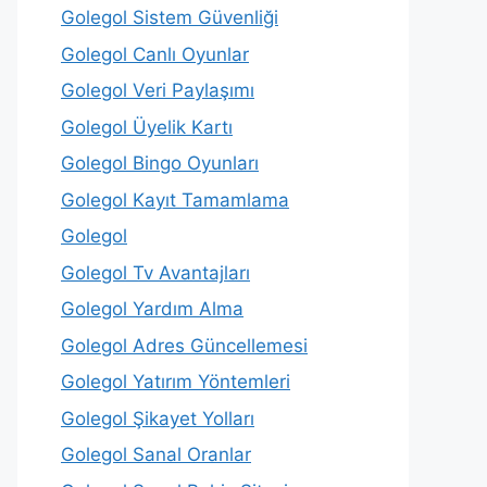
Golegol Sistem Güvenliği
Golegol Canlı Oyunlar
Golegol Veri Paylaşımı
Golegol Üyelik Kartı
Golegol Bingo Oyunları
Golegol Kayıt Tamamlama
Golegol
Golegol Tv Avantajları
Golegol Yardım Alma
Golegol Adres Güncellemesi
Golegol Yatırım Yöntemleri
Golegol Şikayet Yolları
Golegol Sanal Oranlar