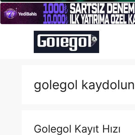
İçeriğe
atla
golegol kaydolun
Golegol Kayıt Hızı