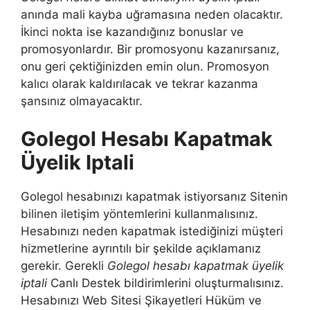
anında mali kayba uğramasına neden olacaktır.
İkinci nokta ise kazandığınız bonuslar ve
promosyonlardır. Bir promosyonu kazanırsanız,
onu geri çektiğinizden emin olun. Promosyon
kalıcı olarak kaldırılacak ve tekrar kazanma
şansınız olmayacaktır.
Golegol Hesabı Kapatmak
Üyelik Iptali
Golegol hesabınızı kapatmak istiyorsanız Sitenin
bilinen iletişim yöntemlerini kullanmalısınız.
Hesabınızı neden kapatmak istediğinizi müşteri
hizmetlerine ayrıntılı bir şekilde açıklamanız
gerekir. Gerekli
Golegol hesabı kapatmak üyelik
iptali
Canlı Destek bildirimlerini oluşturmalısınız.
Hesabınızı Web Sitesi Şikayetleri Hüküm ve