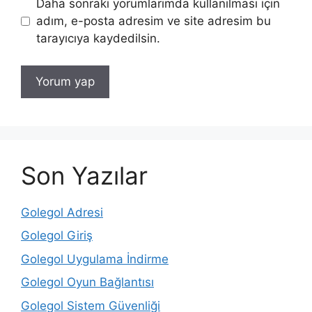
Daha sonraki yorumlarımda kullanılması için
adım, e-posta adresim ve site adresim bu
tarayıcıya kaydedilsin.
Son Yazılar
Golegol Adresi
Golegol Giriş
Golegol Uygulama İndirme
Golegol Oyun Bağlantısı
Golegol Sistem Güvenliği