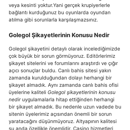
veya kesinti yoktur.Yani gerçek krupiyerlerle
bağlantı kurduğunuz bu oyunlarda oyundan
atılma gibi sorunlarla karşılaşmazsınız.
Golegol Şikayetlerinin Konusu Nedir
Golegol şikayetini detaylı olarak incelediğimizde
çok büyük bir sorun görmüyoruz. Editörlerimiz
şikayet sitelerini ve forumlarını araştırdı ve çığır
açıcı sonuçlar buldu. Canlı bahis sitesi yakın
zamanda kurulduğundan dolayı herhangi bir
şikayet almadık. Aynı zamanda canlı bahis ofisi
üyelerine kaliteli
Golegol şikayetlerinin konusu
nedir
uygulamalarla hitap ettiğinden herhangi
bir şikayet almadık. Bu nedenle uzun vadede bu
sitenin üyelerimiz açısından önemli bir sorun
yaratacağını düşünmüyoruz. Altyapının kalitesi
şu anda özellikle önemlidir. Casino hizmetleri