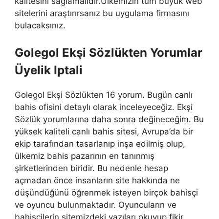
kalitesini sağlamalıdır.Ülkemizin tüm büyük web
sitelerini araştırırsanız bu uygulama firmasını
bulacaksınız.
Golegol Ekşi Sözlükten Yorumlar
Üyelik Iptali
Golegol Ekşi Sözlükten 16 yorum. Bugün canlı
bahis ofisini detaylı olarak inceleyeceğiz. Ekşi
Sözlük yorumlarına daha sonra değineceğim. Bu
yüksek kaliteli canlı bahis sitesi, Avrupa’da bir
ekip tarafından tasarlanıp inşa edilmiş olup,
ülkemiz bahis pazarının en tanınmış
şirketlerinden biridir. Bu nedenle hesap
açmadan önce insanların site hakkında ne
düşündüğünü öğrenmek isteyen birçok bahisçi
ve oyuncu bulunmaktadır. Oyuncuların ve
bahisçilerin sitemizdeki yazıları okuyup fikir