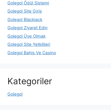
Golegol Ödül Sistemi
Golegol Site Giriş
Golegol Blackjack
Golegol Ziyaret Edin
Golegol Üye Olmak
Golegol Site Yetkilileri
Golegol Bahis Ve Casino
Kategoriler
Golegol