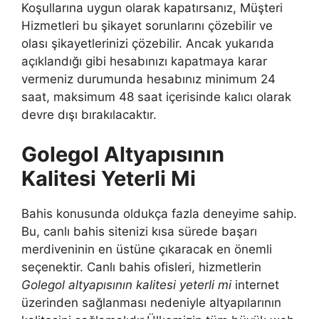
Koşullarına uygun olarak kapatırsanız, Müşteri
Hizmetleri bu şikayet sorunlarını çözebilir ve
olası şikayetlerinizi çözebilir. Ancak yukarıda
açıklandığı gibi hesabınızı kapatmaya karar
vermeniz durumunda hesabınız minimum 24
saat, maksimum 48 saat içerisinde kalıcı olarak
devre dışı bırakılacaktır.
Golegol Altyapısının
Kalitesi Yeterli Mi
Bahis konusunda oldukça fazla deneyime sahip.
Bu, canlı bahis sitenizi kısa sürede başarı
merdiveninin en üstüne çıkaracak en önemli
seçenektir. Canlı bahis ofisleri, hizmetlerin
Golegol altyapısının kalitesi yeterli mi
internet
üzerinden sağlanması nedeniyle altyapılarının