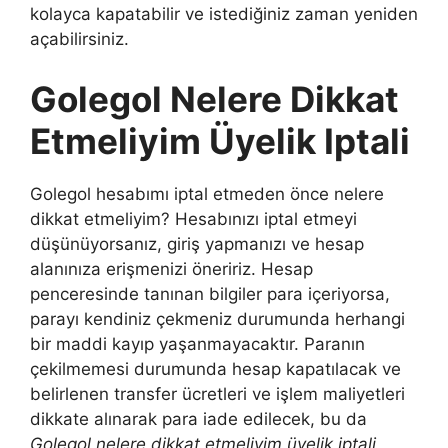
kolayca kapatabilir ve istediğiniz zaman yeniden
açabilirsiniz.
Golegol Nelere Dikkat
Etmeliyim Üyelik Iptali
Golegol hesabımı iptal etmeden önce nelere
dikkat etmeliyim? Hesabınızı iptal etmeyi
düşünüyorsanız, giriş yapmanızı ve hesap
alanınıza erişmenizi öneririz. Hesap
penceresinde tanınan bilgiler para içeriyorsa,
parayı kendiniz çekmeniz durumunda herhangi
bir maddi kayıp yaşanmayacaktır. Paranın
çekilmemesi durumunda hesap kapatılacak ve
belirlenen transfer ücretleri ve işlem maliyetleri
dikkate alınarak para iade edilecek, bu da
Golegol nelere dikkat etmeliyim üyelik iptali