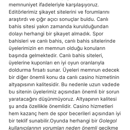
memnuniyet ifadeleriyle karşılaşıyoruz.
Editörlerimiz şikayet sitelerini ve forumlarını
araştırdı ve çığır açıcı sonuçlar buldu. Canlı
bahis sitesi yakın zamanda kurulduğundan
dolayı herhangi bir şikayet almadık. Spor
bahisleri ve canlı bahis, canlı bahis sitelerinde
üyelerimizin en memnun olduğu konuların
başında gelmektedir. Canlı bahis siteleri,
üyelerine kuponları en iyi oyun oranlarıyla
doldurma fırsatı sunar. Üyeleri memnun edecek
bir diğer önemli konu da canlı casino hizmetinin
altyapısının kalitesidir. Bu nedenle uzun vadede
bu sitenin üyelerimiz açısından önemli bir sorun
yaratacağını düşünmüyoruz. Altyapının kalitesi
şu anda özellikle önemlidir. Casino hizmetleri
hem kazanç hem de spor becerileri açısından iyi
bir teklif sunabilir.Oyunda herhangi bir
Golegol
kullanıcılarının yorumları neden önemli
gecikme