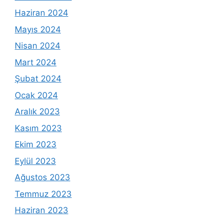
Haziran 2024
Mayıs 2024
Nisan 2024
Mart 2024
Şubat 2024
Ocak 2024
Aralık 2023
Kasım 2023
Ekim 2023
Eylül 2023
Ağustos 2023
Temmuz 2023
Haziran 2023