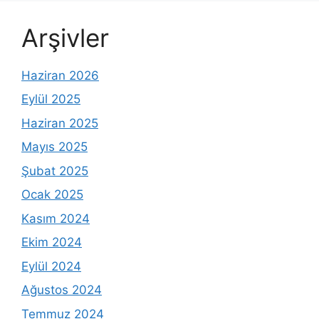
Arşivler
Haziran 2026
Eylül 2025
Haziran 2025
Mayıs 2025
Şubat 2025
Ocak 2025
Kasım 2024
Ekim 2024
Eylül 2024
Ağustos 2024
Temmuz 2024