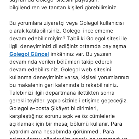
bilgilendiren ve tanıtan kişileri görebilirsiniz.
Bu yorumlara ziyaretçi veya Golegol kullanıcısı
olarak katılabilirsiniz. Golegol incelememe
devam edebilir miyim? Tabii ki Golegol sitesi ile
ilgili deneyiminizi dilediğiniz ortamda paylaşma
Golegol Güncel
imkânınız var. Bu yazının
devamında verilen bölümleri takip ederek
devam edebilirsiniz. Golegol web sitesini
kullanma deneyiminiz varsa, kişisel yorumlarınızı
bu makalenin geri kalanında bırakabilirsiniz.
Talebinizi ilgili departmana ilettikten sonra
gerekli teyitleri yapıp sizinle iletişime geçeceğiz.
Golegol e-posta Şikâyet bildirimleri,
karşılaştığınız sorunu açık ve öz cümlelerle
açıklamak için bir mesaj bölümü kullanır. Para
yatırdım ama hesabımda görünmedi. Para