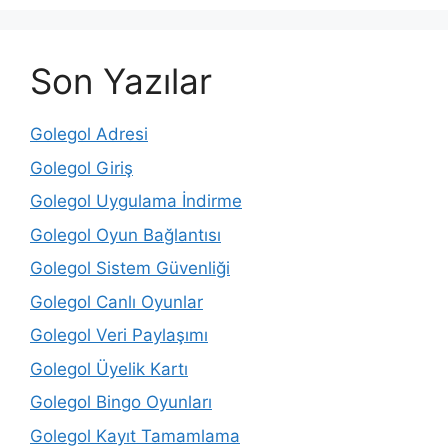
Son Yazılar
Golegol Adresi
Golegol Giriş
Golegol Uygulama İndirme
Golegol Oyun Bağlantısı
Golegol Sistem Güvenliği
Golegol Canlı Oyunlar
Golegol Veri Paylaşımı
Golegol Üyelik Kartı
Golegol Bingo Oyunları
Golegol Kayıt Tamamlama