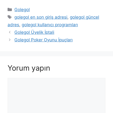
Kategoriler
Golegol
Etiketler
golegol en son giriş adresi
,
golegol güncel
adres
,
golegol kullanıcı programları
Golegol Üyelik İptali
Golegol Poker Oyunu İpuçları
Yorum yapın
Yorum