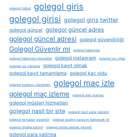
golegol giris
golegol futbol
golegol girisi
golegol giris twitter
golegol güncel adres
golegol güncel
golegol güncel adresi
golegol güvenilirliği
Golegol Güvenlir mi
golegol hakkında
golegol instagram
golegol hakkında şikayetler
golegol i̇os cihaz
golegol kayıt olmak
golegol i̇os yükleme
golegol kayıt tamamlama
golegol kaç oldu
golegol maç izle
golegol kullanıcı çözümleri
golegol maç izleme
golegol maç oranları
golegol müşteri hizmetleri
golegol nasil bir site
golegol nasıl para yüklenir
golegol ne kadar güvenilir
golegol ocağın parasını ödeyecek mi
golegol omaha katılım
golegol online destek şikayet
golegol para yatirma