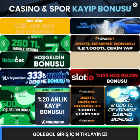
×
GOLEGOL GİRİŞ İÇİN TIKLAYINIZ!