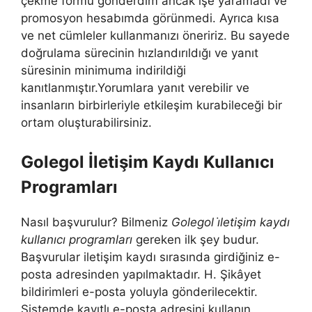
çekme formu gönderdim ancak işe yaramadı ve
promosyon hesabımda görünmedi. Ayrıca kısa
ve net cümleler kullanmanızı öneririz. Bu sayede
doğrulama sürecinin hızlandırıldığı ve yanıt
süresinin minimuma indirildiği
kanıtlanmıştır.Yorumlara yanıt verebilir ve
insanların birbirleriyle etkileşim kurabileceği bir
ortam oluşturabilirsiniz.
Golegol İletişim Kaydı Kullanıcı
Programları
Nasıl başvurulur? Bilmeniz
Golegol i̇letişim kaydı
kullanıcı programları
gereken ilk şey budur.
Başvurular iletişim kaydı sırasında girdiğiniz e-
posta adresinden yapılmaktadır. H. Şikâyet
bildirimleri e-posta yoluyla gönderilecektir.
Sistemde kayıtlı e-posta adresini kullanın.