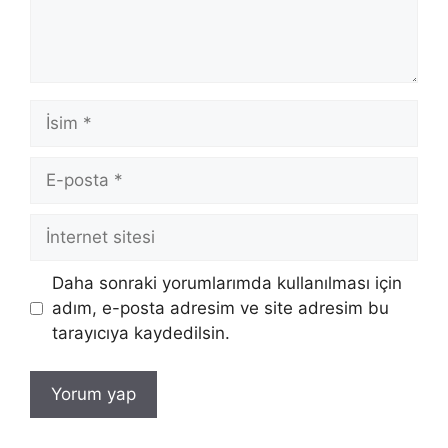
İsim
E-
posta
İnternet
sitesi
Daha sonraki yorumlarımda kullanılması için
adım, e-posta adresim ve site adresim bu
tarayıcıya kaydedilsin.