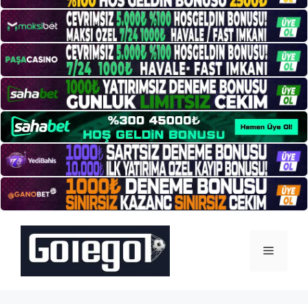
İçeriğe
atla
Menü