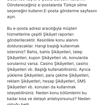
Göndereceğiniz e-postalarda Türkçe silme
seçeneğini kullanın.E-posta gönderme sayfasını
açın.
Bu e-posta adresi aracılığıyla müşteri
hizmetlerine çeşitli Şikâyet raporları
gönderilecektir. Kesinlikle konu alanını
dolduracaklar. Hangi başlığı kullanmak
istersiniz? Bahis, bahis Şikâyetleri, talep
Şikâyetleri, kupon Şikâyetleri vb. konularda
sorularınız varsa. Casino Şikâyetleri, casino
Şikâyetleri vb. Başlığı kullanabilirsiniz. Ayrıca
yükleme Şikâyetleri, para çekme Şikâyetleri,
reklam Şikâyetleri, hesap Şikâyetleri, SMS
Şikâyetleri vb. konuları da kullanmak
isteyebilirsiniz. Neden konu bölümlerini bu
kadar kısa ve detaylı anlatıyorsunuz? Neden
olduğu belli.