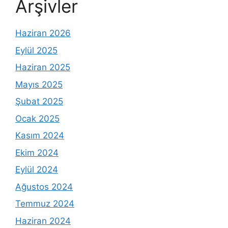
Arşivler
Haziran 2026
Eylül 2025
Haziran 2025
Mayıs 2025
Şubat 2025
Ocak 2025
Kasım 2024
Ekim 2024
Eylül 2024
Ağustos 2024
Temmuz 2024
Haziran 2024