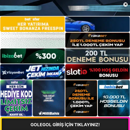
×
GOLEGOL GİRİŞ İÇİN TIKLAYINIZ!