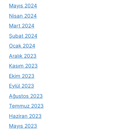
Mayıs 2024
Nisan 2024
Mart 2024
Şubat 2024
Ocak 2024
Aralık 2023
Kasım 2023
Ekim 2023
Eylül 2023
Ağustos 2023
Temmuz 2023
Haziran 2023
Mayıs 2023