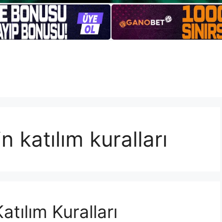
in katılım kuralları
atılım Kuralları