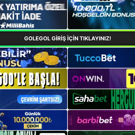
GOLEGOL GİRİŞ İÇİN TIKLAYINIZ!