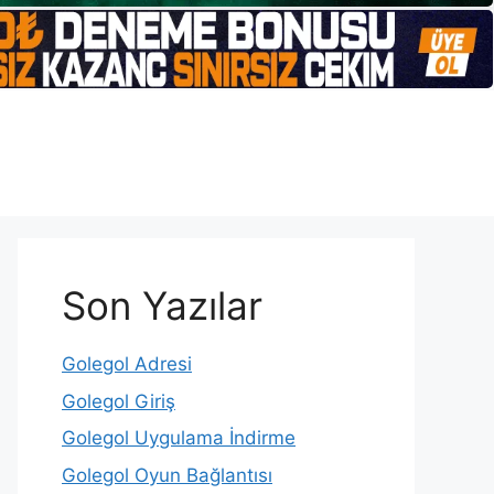
Son Yazılar
Golegol Adresi
Golegol Giriş
Golegol Uygulama İndirme
Golegol Oyun Bağlantısı