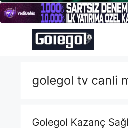
İçeriğe
atla
golegol tv canli
Golegol Kazanç Sağl