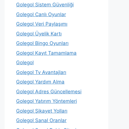
Golegol Sistem Güvenliği
Golegol Canlı Oyunlar
Golegol Veri Paylaşımı
Golegol Üyelik Kartı
Golegol Bingo Oyunları
Golegol Kayıt Tamamlama
Golegol
Golegol Tv Avantajları
Golegol Yardım Alma
Golegol Adres Güncellemesi
Golegol Yatırım Yöntemleri
Golegol Şikayet Yolları
Golegol Sanal Oranlar