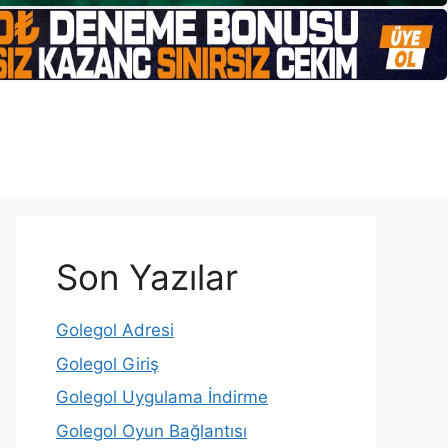
Son Yazılar
Golegol Adresi
Golegol Giriş
Golegol Uygulama İndirme
Golegol Oyun Bağlantısı