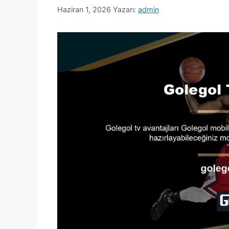
Haziran 1, 2026
Yazarı:
admin