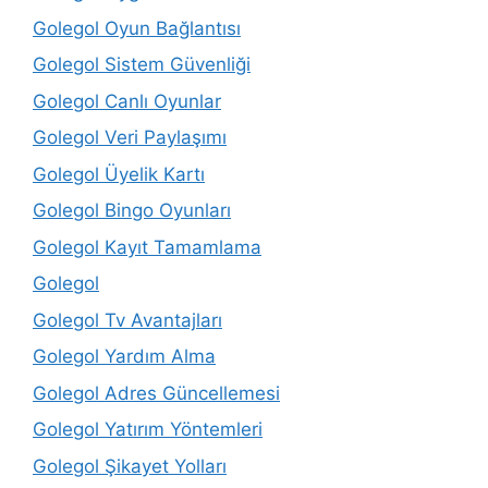
Golegol Oyun Bağlantısı
Golegol Sistem Güvenliği
Golegol Canlı Oyunlar
Golegol Veri Paylaşımı
Golegol Üyelik Kartı
Golegol Bingo Oyunları
Golegol Kayıt Tamamlama
Golegol
Golegol Tv Avantajları
Golegol Yardım Alma
Golegol Adres Güncellemesi
Golegol Yatırım Yöntemleri
Golegol Şikayet Yolları