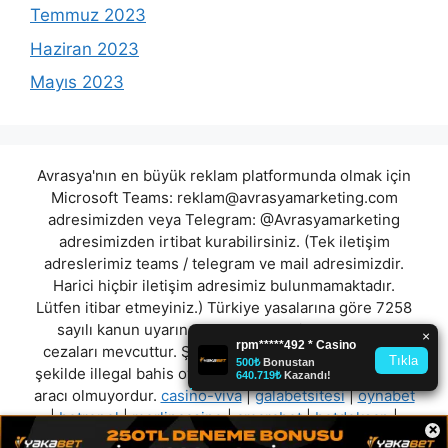
Temmuz 2023
Haziran 2023
Mayıs 2023
Avrasya'nın en büyük reklam platformunda olmak için
Microsoft Teams:
reklam@avrasyamarketing.com
adresimizden veya Telegram: @Avrasyamarketing
adresimizden irtibat kurabilirsiniz. (Tek iletişim
adreslerimiz teams / telegram ve mail adresimizdir.
Harici hiçbir iletişim adresimiz bulunmamaktadır.
Lütfen itibar etmeyiniz.) Türkiye yasalarına göre 7258
sayılı kanun uyarınca yasa dışı bahis oynamanın
cezaları mevcuttur. Şu an bulunduğunuz site hiç bir
şekilde illegal bahis oyunları oynatmıyor ve oynamaya
aracı olmuyordur.
casino-viva
|
galabetsitesi
|
oynabet
|
betropol
|
merlincasino
|
amarabet
|
betdoksan
|
×
hanedanbett
"