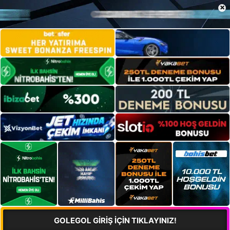
×
GOLEGOL GİRİŞ İÇİN TIKLAYINIZ!