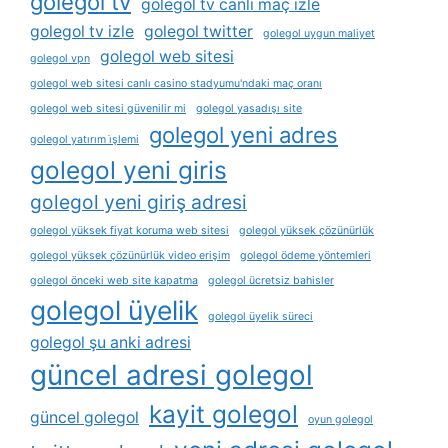
golegol tv
golegol tv canli maç izle
golegol tv izle
golegol twitter
golegol uygun maliyet
golegol web sitesi
golegol vpn
golegol web sitesi canlı casino stadyumu'ndaki maç oranı
golegol web sitesi güvenilir mi
golegol yasadışı site
golegol yeni adres
golegol yatırım i̇şlemi
golegol yeni giris
golegol yeni giriş adresi
golegol yüksek fiyat koruma web sitesi
golegol yüksek çözünürlük
golegol yüksek çözünürlük video erişim
golegol ödeme yöntemleri
golegol önceki web site kapatma
golegol ücretsiz bahisler
golegol üyelik
golegol üyelik süreci
golegol şu anki adresi
güncel adresi golegol
kayit golegol
güncel golegol
oyun golegol