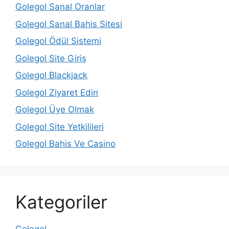
Golegol Sanal Oranlar
Golegol Sanal Bahis Sitesi
Golegol Ödül Sistemi
Golegol Site Giriş
Golegol Blackjack
Golegol Ziyaret Edin
Golegol Üye Olmak
Golegol Site Yetkilileri
Golegol Bahis Ve Casino
Kategoriler