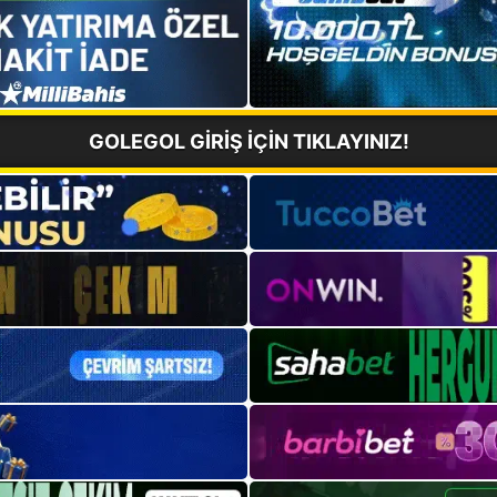
GOLEGOL GİRİŞ İÇİN TIKLAYINIZ!