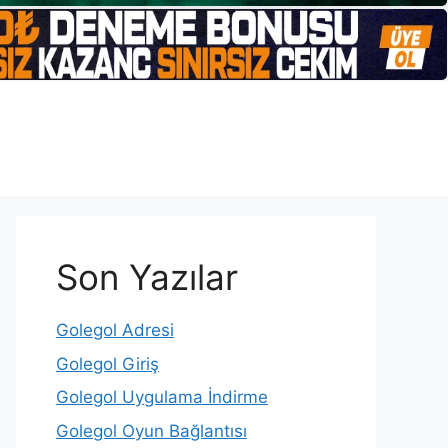
Son Yazılar
Golegol Adresi
Golegol Giriş
Golegol Uygulama İndirme
Golegol Oyun Bağlantısı