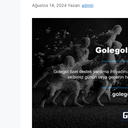
Ağustos 14, 2024
Yazarı:
admin