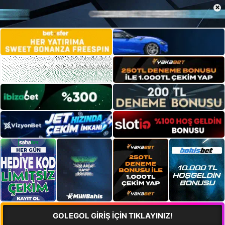
×
GOLEGOL GİRİŞ İÇİN TIKLAYINIZ!