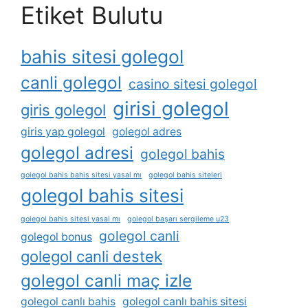
Etiket Bulutu
bahis sitesi golegol
canli golegol
casino sitesi golegol
girisi golegol
giris golegol
giris yap golegol
golegol adres
golegol adresi
golegol bahis
golegol bahis bahis sitesi yasal mı
golegol bahis siteleri
golegol bahis sitesi
golegol bahis sitesi yasal mı
golegol başarı sergileme u23
golegol canli
golegol bonus
golegol canli destek
golegol canli maç izle
golegol canlı bahis
golegol canlı bahis sitesi