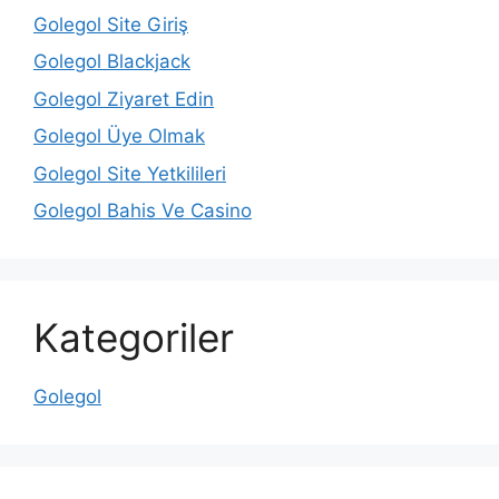
Golegol Site Giriş
Golegol Blackjack
Golegol Ziyaret Edin
Golegol Üye Olmak
Golegol Site Yetkilileri
Golegol Bahis Ve Casino
Kategoriler
Golegol