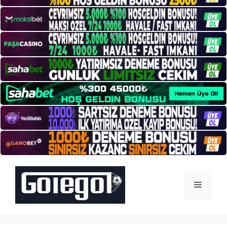
İçeriğe
atla
Menü