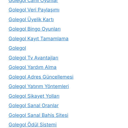
Golegol Canlı Oyunlar
Golegol Veri Paylaşımı
Golegol Üyelik Kartı
Golegol Bingo Oyunları
Golegol Kayıt Tamamlama
Golegol
Golegol Tv Avantajları
Golegol Yardım Alma
Golegol Adres Güncellemesi
Golegol Yatırım Yöntemleri
Golegol Şikayet Yolları
Golegol Sanal Oranlar
Golegol Sanal Bahis Sitesi
Golegol Ödül Sistemi