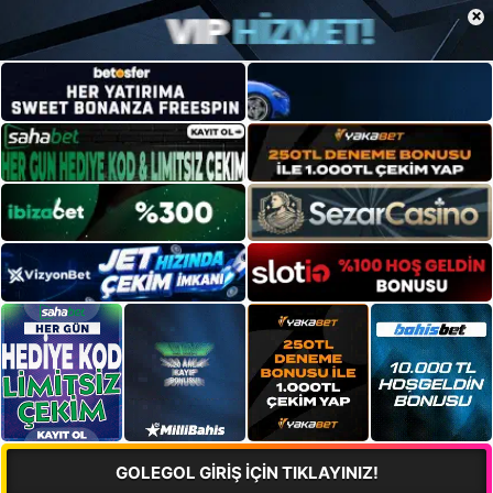
×
GOLEGOL GİRİŞ İÇİN TIKLAYINIZ!