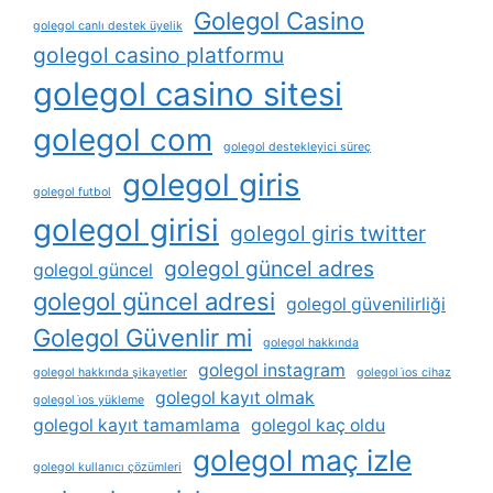
Golegol Casino
golegol canlı destek üyelik
golegol casino platformu
golegol casino sitesi
golegol com
golegol destekleyici süreç
golegol giris
golegol futbol
golegol girisi
golegol giris twitter
golegol güncel adres
golegol güncel
golegol güncel adresi
golegol güvenilirliği
Golegol Güvenlir mi
golegol hakkında
golegol instagram
golegol hakkında şikayetler
golegol i̇os cihaz
golegol kayıt olmak
golegol i̇os yükleme
golegol kayıt tamamlama
golegol kaç oldu
golegol maç izle
golegol kullanıcı çözümleri