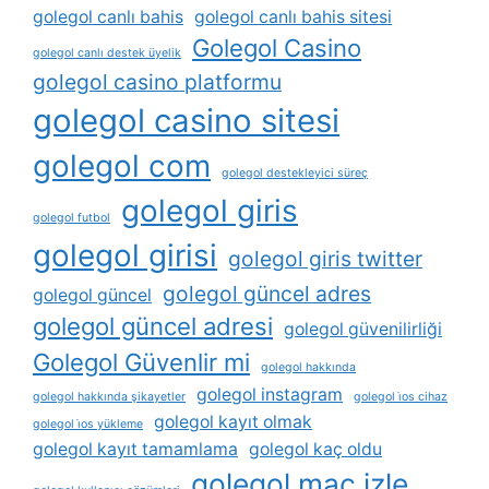
golegol canlı bahis
golegol canlı bahis sitesi
Golegol Casino
golegol canlı destek üyelik
golegol casino platformu
golegol casino sitesi
golegol com
golegol destekleyici süreç
golegol giris
golegol futbol
golegol girisi
golegol giris twitter
golegol güncel adres
golegol güncel
golegol güncel adresi
golegol güvenilirliği
Golegol Güvenlir mi
golegol hakkında
golegol instagram
golegol hakkında şikayetler
golegol i̇os cihaz
golegol kayıt olmak
golegol i̇os yükleme
golegol kayıt tamamlama
golegol kaç oldu
golegol maç izle