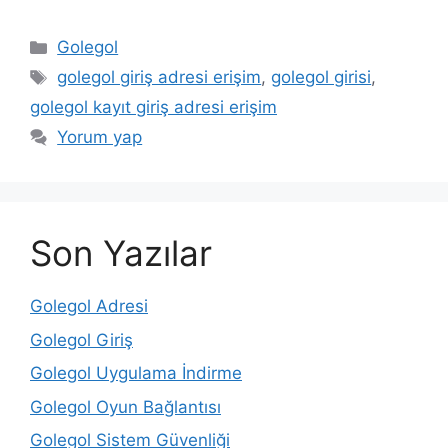
Kategoriler
Golegol
Etiketler
golegol giriş adresi erişim
,
golegol girisi
,
golegol kayıt giriş adresi erişim
Yorum yap
Son Yazılar
Golegol Adresi
Golegol Giriş
Golegol Uygulama İndirme
Golegol Oyun Bağlantısı
Golegol Sistem Güvenliği