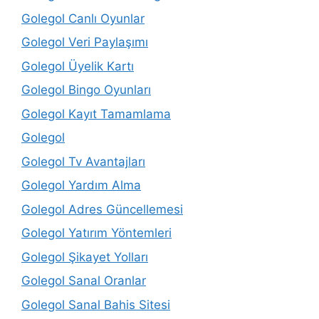
Golegol Canlı Oyunlar
Golegol Veri Paylaşımı
Golegol Üyelik Kartı
Golegol Bingo Oyunları
Golegol Kayıt Tamamlama
Golegol
Golegol Tv Avantajları
Golegol Yardım Alma
Golegol Adres Güncellemesi
Golegol Yatırım Yöntemleri
Golegol Şikayet Yolları
Golegol Sanal Oranlar
Golegol Sanal Bahis Sitesi