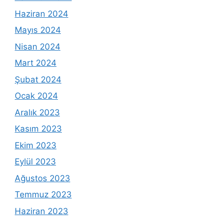
Haziran 2024
Mayıs 2024
Nisan 2024
Mart 2024
Şubat 2024
Ocak 2024
Aralık 2023
Kasım 2023
Ekim 2023
Eylül 2023
Ağustos 2023
Temmuz 2023
Haziran 2023