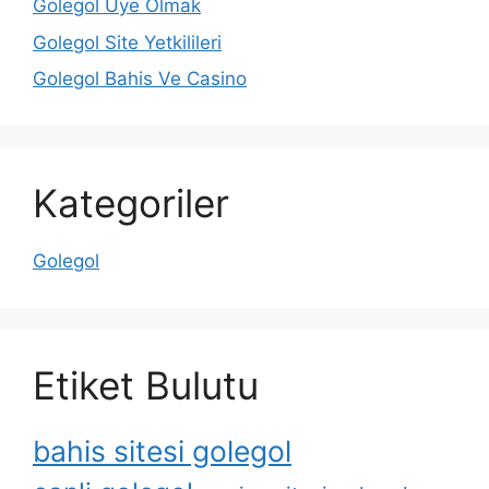
Golegol Üye Olmak
Golegol Site Yetkilileri
Golegol Bahis Ve Casino
Kategoriler
Golegol
Etiket Bulutu
bahis sitesi golegol