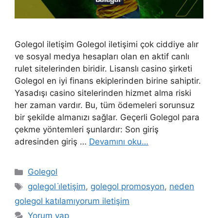
Golegol iletişim Golegol iletişimi çok ciddiye alır
ve sosyal medya hesapları olan en aktif canlı
rulet sitelerinden biridir. Lisanslı casino şirketi
Golegol en iyi finans ekiplerinden birine sahiptir.
Yasadışı casino sitelerinden hizmet alma riski
her zaman vardır. Bu, tüm ödemeleri sorunsuz
bir şekilde almanızı sağlar. Geçerli Golegol para
çekme yöntemleri şunlardır: Son giriş
adresinden giriş …
Devamını oku…
Kategoriler
Golegol
Etiketler
golegol i̇letişim
,
golegol promosyon
,
neden
golegol katılamıyorum iletişim
Yorum yap