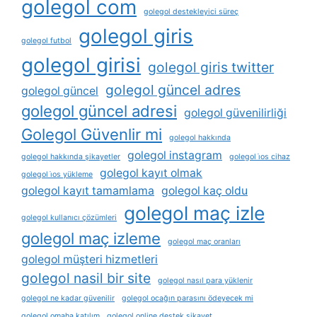
golegol com
golegol destekleyici süreç
golegol giris
golegol futbol
golegol girisi
golegol giris twitter
golegol güncel adres
golegol güncel
golegol güncel adresi
golegol güvenilirliği
Golegol Güvenlir mi
golegol hakkında
golegol instagram
golegol hakkında şikayetler
golegol i̇os cihaz
golegol kayıt olmak
golegol i̇os yükleme
golegol kayıt tamamlama
golegol kaç oldu
golegol maç izle
golegol kullanıcı çözümleri
golegol maç izleme
golegol maç oranları
golegol müşteri hizmetleri
golegol nasil bir site
golegol nasıl para yüklenir
golegol ne kadar güvenilir
golegol ocağın parasını ödeyecek mi
golegol omaha katılım
golegol online destek şikayet