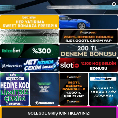
×
GOLEGOL GİRİŞ İÇİN TIKLAYINIZ!