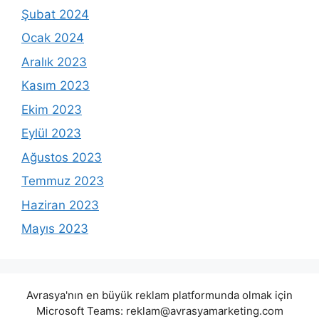
Şubat 2024
Ocak 2024
Aralık 2023
Kasım 2023
Ekim 2023
Eylül 2023
Ağustos 2023
Temmuz 2023
Haziran 2023
Mayıs 2023
Avrasya'nın en büyük reklam platformunda olmak için
Microsoft Teams:
reklam@avrasyamarketing.com