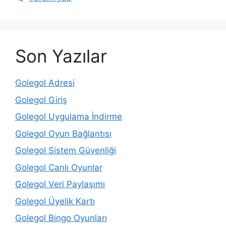
Son Yazılar
Golegol Adresi
Golegol Giriş
Golegol Uygulama İndirme
Golegol Oyun Bağlantısı
Golegol Sistem Güvenliği
Golegol Canlı Oyunlar
Golegol Veri Paylaşımı
Golegol Üyelik Kartı
Golegol Bingo Oyunları