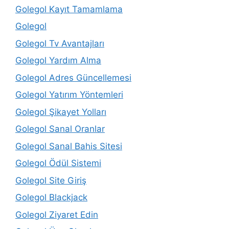
Golegol Kayıt Tamamlama
Golegol
Golegol Tv Avantajları
Golegol Yardım Alma
Golegol Adres Güncellemesi
Golegol Yatırım Yöntemleri
Golegol Şikayet Yolları
Golegol Sanal Oranlar
Golegol Sanal Bahis Sitesi
Golegol Ödül Sistemi
Golegol Site Giriş
Golegol Blackjack
Golegol Ziyaret Edin