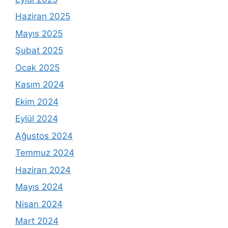
Haziran 2025
Mayıs 2025
Şubat 2025
Ocak 2025
Kasım 2024
Ekim 2024
Eylül 2024
Ağustos 2024
Temmuz 2024
Haziran 2024
Mayıs 2024
Nisan 2024
Mart 2024