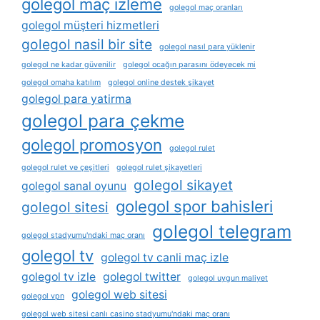
golegol maç izleme
golegol maç oranları
golegol müşteri hizmetleri
golegol nasil bir site
golegol nasıl para yüklenir
golegol ne kadar güvenilir
golegol ocağın parasını ödeyecek mi
golegol omaha katılım
golegol online destek şikayet
golegol para yatirma
golegol para çekme
golegol promosyon
golegol rulet
golegol rulet ve çeşitleri
golegol rulet şikayetleri
golegol sikayet
golegol sanal oyunu
golegol spor bahisleri
golegol sitesi
golegol telegram
golegol stadyumu'ndaki maç oranı
golegol tv
golegol tv canli maç izle
golegol tv izle
golegol twitter
golegol uygun maliyet
golegol web sitesi
golegol vpn
golegol web sitesi canlı casino stadyumu'ndaki maç oranı