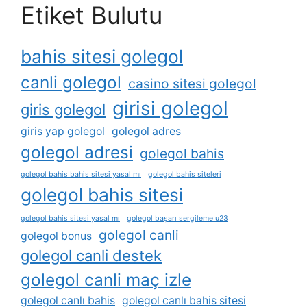
Etiket Bulutu
bahis sitesi golegol
canli golegol
casino sitesi golegol
girisi golegol
giris golegol
giris yap golegol
golegol adres
golegol adresi
golegol bahis
golegol bahis bahis sitesi yasal mı
golegol bahis siteleri
golegol bahis sitesi
golegol bahis sitesi yasal mı
golegol başarı sergileme u23
golegol canli
golegol bonus
golegol canli destek
golegol canli maç izle
golegol canlı bahis
golegol canlı bahis sitesi