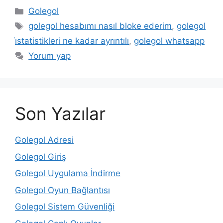
Kategoriler
Golegol
Etiketler
golegol hesabımı nasıl bloke ederim
,
golegol
i̇statistikleri ne kadar ayrıntılı
,
golegol whatsapp
Yorum yap
Son Yazılar
Golegol Adresi
Golegol Giriş
Golegol Uygulama İndirme
Golegol Oyun Bağlantısı
Golegol Sistem Güvenliği