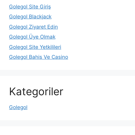
Golegol Site Giriş
Golegol Blackjack
Golegol Ziyaret Edin
Golegol Üye Olmak
Golegol Site Yetkilileri
Golegol Bahis Ve Casino
Kategoriler
Golegol