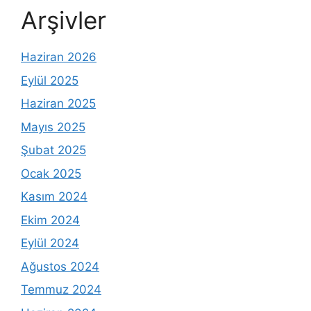
Arşivler
Haziran 2026
Eylül 2025
Haziran 2025
Mayıs 2025
Şubat 2025
Ocak 2025
Kasım 2024
Ekim 2024
Eylül 2024
Ağustos 2024
Temmuz 2024