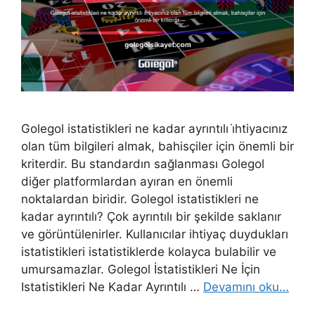
Golegol istatistikleri ne kadar ayrıntılı i̇htiyacınız
olan tüm bilgileri almak, bahisçiler için önemli bir
kriterdir. Bu standardın sağlanması Golegol
diğer platformlardan ayıran en önemli
noktalardan biridir. Golegol istatistikleri ne
kadar ayrıntılı? Çok ayrıntılı bir şekilde saklanır
ve görüntülenirler. Kullanıcılar ihtiyaç duydukları
istatistikleri istatistiklerde kolayca bulabilir ve
umursamazlar. Golegol İstatistikleri Ne İçin
Istatistikleri Ne Kadar Ayrıntılı …
Devamını oku…