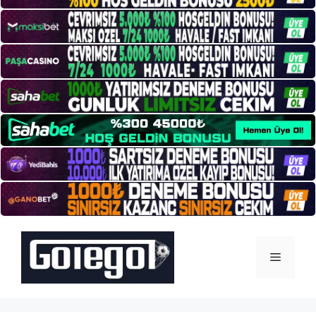
İçeriğe
atla
Menü