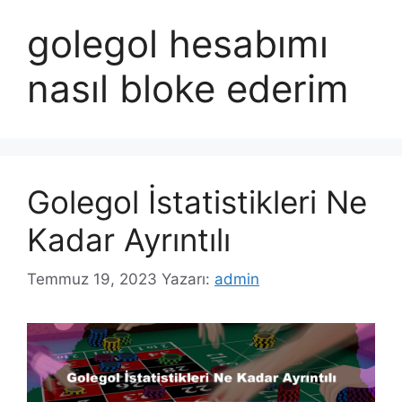
golegol hesabımı
nasıl bloke ederim
Golegol İstatistikleri Ne
Kadar Ayrıntılı
Temmuz 19, 2023
Yazarı:
admin