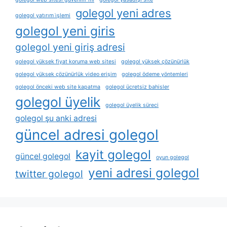
golegol yeni adres
golegol yatırım i̇şlemi
golegol yeni giris
golegol yeni giriş adresi
golegol yüksek fiyat koruma web sitesi
golegol yüksek çözünürlük
golegol yüksek çözünürlük video erişim
golegol ödeme yöntemleri
golegol önceki web site kapatma
golegol ücretsiz bahisler
golegol üyelik
golegol üyelik süreci
golegol şu anki adresi
güncel adresi golegol
kayit golegol
güncel golegol
oyun golegol
yeni adresi golegol
twitter golegol