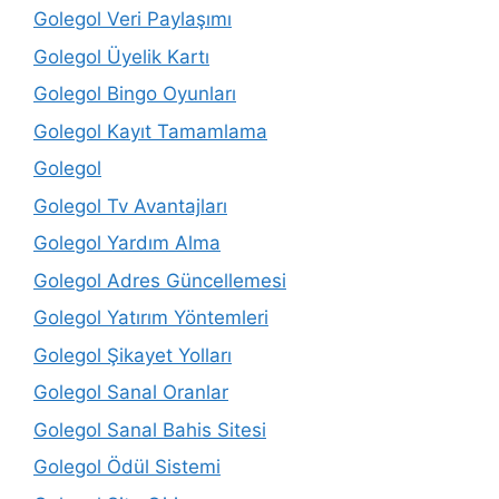
Golegol Veri Paylaşımı
Golegol Üyelik Kartı
Golegol Bingo Oyunları
Golegol Kayıt Tamamlama
Golegol
Golegol Tv Avantajları
Golegol Yardım Alma
Golegol Adres Güncellemesi
Golegol Yatırım Yöntemleri
Golegol Şikayet Yolları
Golegol Sanal Oranlar
Golegol Sanal Bahis Sitesi
Golegol Ödül Sistemi