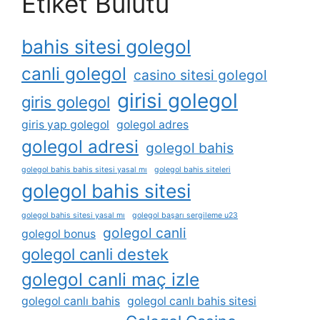
Etiket Bulutu
bahis sitesi golegol
canli golegol
casino sitesi golegol
girisi golegol
giris golegol
giris yap golegol
golegol adres
golegol adresi
golegol bahis
golegol bahis bahis sitesi yasal mı
golegol bahis siteleri
golegol bahis sitesi
golegol bahis sitesi yasal mı
golegol başarı sergileme u23
golegol canli
golegol bonus
golegol canli destek
golegol canli maç izle
golegol canlı bahis
golegol canlı bahis sitesi