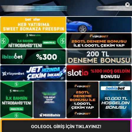
×
GOLEGOL GİRİŞ İÇİN TIKLAYINIZ!