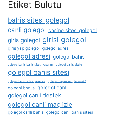
Etiket Bulutu
bahis sitesi golegol
canli golegol
casino sitesi golegol
girisi golegol
giris golegol
giris yap golegol
golegol adres
golegol adresi
golegol bahis
golegol bahis bahis sitesi yasal mı
golegol bahis siteleri
golegol bahis sitesi
golegol bahis sitesi yasal mı
golegol başarı sergileme u23
golegol canli
golegol bonus
golegol canli destek
golegol canli maç izle
golegol canlı bahis
golegol canlı bahis sitesi