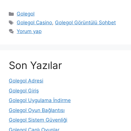
Kategoriler
Golegol
Etiketler
Golegol Casino
,
Golegol Görüntülü Sohbet
Yorum yap
Son Yazılar
Golegol Adresi
Golegol Giriş
Golegol Uygulama İndirme
Golegol Oyun Bağlantısı
Golegol Sistem Güvenliği
Golegol Canlı Oyunlar