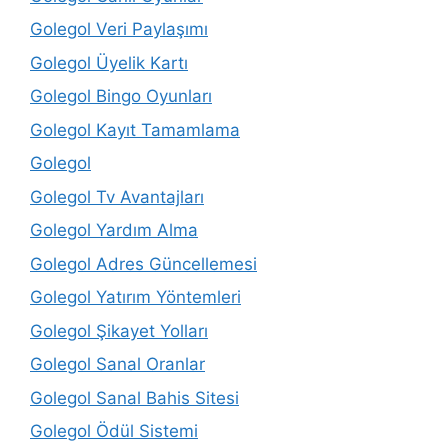
Golegol Veri Paylaşımı
Golegol Üyelik Kartı
Golegol Bingo Oyunları
Golegol Kayıt Tamamlama
Golegol
Golegol Tv Avantajları
Golegol Yardım Alma
Golegol Adres Güncellemesi
Golegol Yatırım Yöntemleri
Golegol Şikayet Yolları
Golegol Sanal Oranlar
Golegol Sanal Bahis Sitesi
Golegol Ödül Sistemi