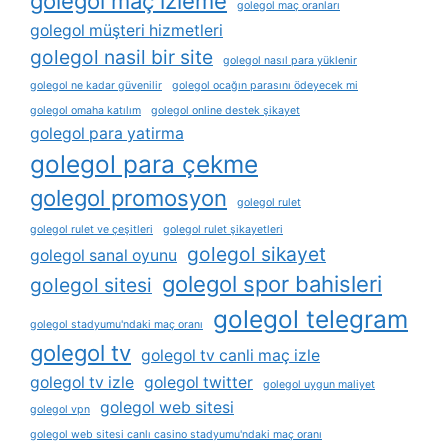
golegol maç izleme
golegol maç oranları
golegol müşteri hizmetleri
golegol nasil bir site
golegol nasıl para yüklenir
golegol ne kadar güvenilir
golegol ocağın parasını ödeyecek mi
golegol omaha katılım
golegol online destek şikayet
golegol para yatirma
golegol para çekme
golegol promosyon
golegol rulet
golegol rulet ve çeşitleri
golegol rulet şikayetleri
golegol sikayet
golegol sanal oyunu
golegol spor bahisleri
golegol sitesi
golegol telegram
golegol stadyumu'ndaki maç oranı
golegol tv
golegol tv canli maç izle
golegol tv izle
golegol twitter
golegol uygun maliyet
golegol web sitesi
golegol vpn
golegol web sitesi canlı casino stadyumu'ndaki maç oranı