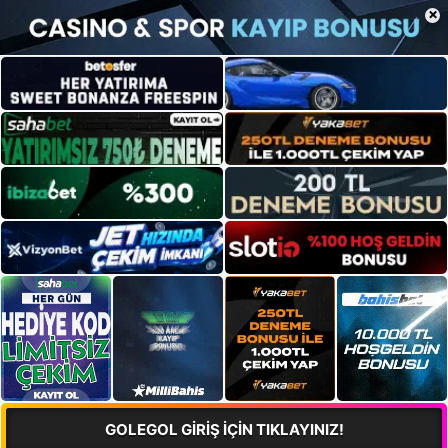
×
GOLEGOL GİRİŞ İÇİN TIKLAYINIZ!