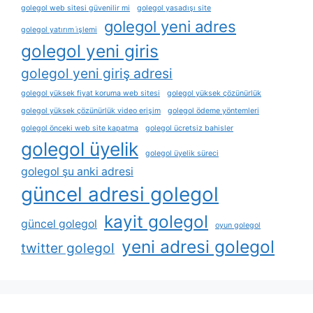
golegol web sitesi güvenilir mi
golegol yasadışı site
golegol yeni adres
golegol yatırım i̇şlemi
golegol yeni giris
golegol yeni giriş adresi
golegol yüksek fiyat koruma web sitesi
golegol yüksek çözünürlük
golegol yüksek çözünürlük video erişim
golegol ödeme yöntemleri
golegol önceki web site kapatma
golegol ücretsiz bahisler
golegol üyelik
golegol üyelik süreci
golegol şu anki adresi
güncel adresi golegol
kayit golegol
güncel golegol
oyun golegol
yeni adresi golegol
twitter golegol