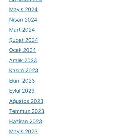
Mayıs 2024
Nisan 2024
Mart 2024
Şubat 2024
Ocak 2024
Aralık 2023
Kasım 2023
Ekim 2023
Eylül 2023
Ağustos 2023
Temmuz 2023
Haziran 2023
Mayıs 2023