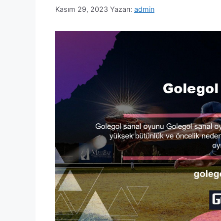
Kasım 29, 2023
Yazarı:
admin