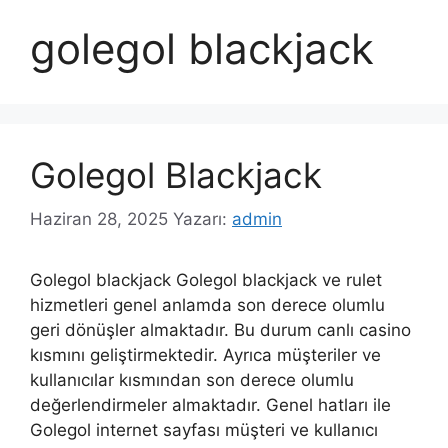
golegol blackjack
Golegol Blackjack
Haziran 28, 2025
Yazarı:
admin
Golegol blackjack Golegol blackjack ve rulet
hizmetleri genel anlamda son derece olumlu
geri dönüşler almaktadır. Bu durum canlı casino
kısmını geliştirmektedir. Ayrıca müşteriler ve
kullanıcılar kısmından son derece olumlu
değerlendirmeler almaktadır. Genel hatları ile
Golegol internet sayfası müşteri ve kullanıcı