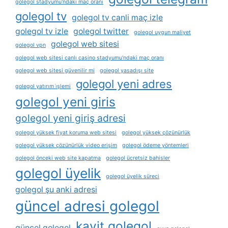
golegol stadyumu'ndaki maç oranı
golegol tv
golegol tv canli maç izle
golegol tv izle
golegol twitter
golegol uygun maliyet
golegol web sitesi
golegol vpn
golegol web sitesi canlı casino stadyumu'ndaki maç oranı
golegol web sitesi güvenilir mi
golegol yasadışı site
golegol yeni adres
golegol yatırım i̇şlemi
golegol yeni giris
golegol yeni giriş adresi
golegol yüksek fiyat koruma web sitesi
golegol yüksek çözünürlük
golegol yüksek çözünürlük video erişim
golegol ödeme yöntemleri
golegol önceki web site kapatma
golegol ücretsiz bahisler
golegol üyelik
golegol üyelik süreci
golegol şu anki adresi
güncel adresi golegol
kayit golegol
güncel golegol