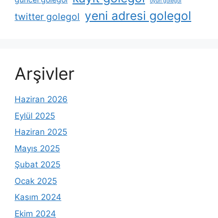
oyun golegol
yeni adresi golegol
twitter golegol
Arşivler
Haziran 2026
Eylül 2025
Haziran 2025
Mayıs 2025
Şubat 2025
Ocak 2025
Kasım 2024
Ekim 2024