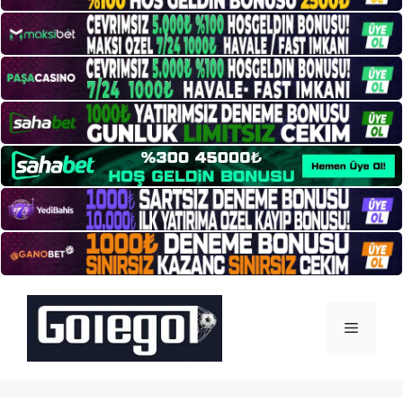
İçeriğe
atla
Menü