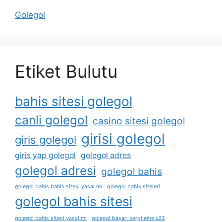
Golegol
Etiket Bulutu
bahis sitesi golegol
canli golegol
casino sitesi golegol
girisi golegol
giris golegol
giris yap golegol
golegol adres
golegol adresi
golegol bahis
golegol bahis bahis sitesi yasal mı
golegol bahis siteleri
golegol bahis sitesi
golegol bahis sitesi yasal mı
golegol başarı sergileme u23