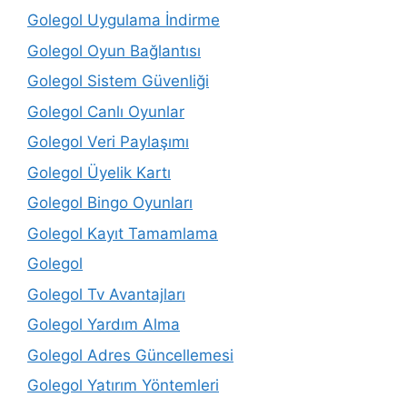
Golegol Uygulama İndirme
Golegol Oyun Bağlantısı
Golegol Sistem Güvenliği
Golegol Canlı Oyunlar
Golegol Veri Paylaşımı
Golegol Üyelik Kartı
Golegol Bingo Oyunları
Golegol Kayıt Tamamlama
Golegol
Golegol Tv Avantajları
Golegol Yardım Alma
Golegol Adres Güncellemesi
Golegol Yatırım Yöntemleri