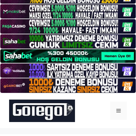
İçeriğe
atla
Menü