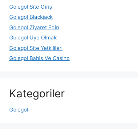
Golegol Site Giriş
Golegol Blackjack
Golegol Ziyaret Edin
Golegol Üye Olmak
Golegol Site Yetkilileri
Golegol Bahis Ve Casino
Kategoriler
Golegol