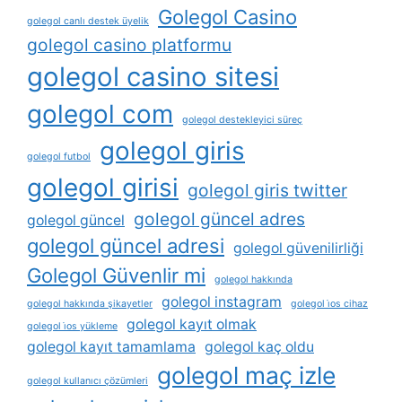
Golegol Casino
golegol canlı destek üyelik
golegol casino platformu
golegol casino sitesi
golegol com
golegol destekleyici süreç
golegol giris
golegol futbol
golegol girisi
golegol giris twitter
golegol güncel adres
golegol güncel
golegol güncel adresi
golegol güvenilirliği
Golegol Güvenlir mi
golegol hakkında
golegol instagram
golegol hakkında şikayetler
golegol i̇os cihaz
golegol kayıt olmak
golegol i̇os yükleme
golegol kayıt tamamlama
golegol kaç oldu
golegol maç izle
golegol kullanıcı çözümleri