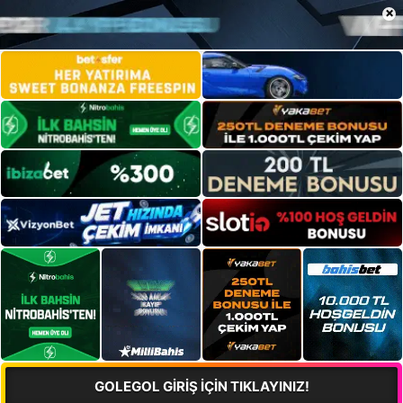
×
GOLEGOL GİRİŞ İÇİN TIKLAYINIZ!