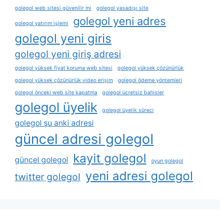
golegol web sitesi güvenilir mi
golegol yasadışı site
golegol yeni adres
golegol yatırım i̇şlemi
golegol yeni giris
golegol yeni giriş adresi
golegol yüksek fiyat koruma web sitesi
golegol yüksek çözünürlük
golegol yüksek çözünürlük video erişim
golegol ödeme yöntemleri
golegol önceki web site kapatma
golegol ücretsiz bahisler
golegol üyelik
golegol üyelik süreci
golegol şu anki adresi
güncel adresi golegol
kayit golegol
güncel golegol
oyun golegol
yeni adresi golegol
twitter golegol