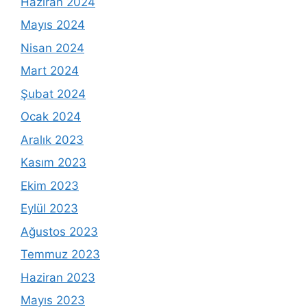
Haziran 2024
Mayıs 2024
Nisan 2024
Mart 2024
Şubat 2024
Ocak 2024
Aralık 2023
Kasım 2023
Ekim 2023
Eylül 2023
Ağustos 2023
Temmuz 2023
Haziran 2023
Mayıs 2023