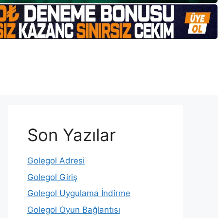
Son Yazılar
Golegol Adresi
Golegol Giriş
Golegol Uygulama İndirme
Golegol Oyun Bağlantısı