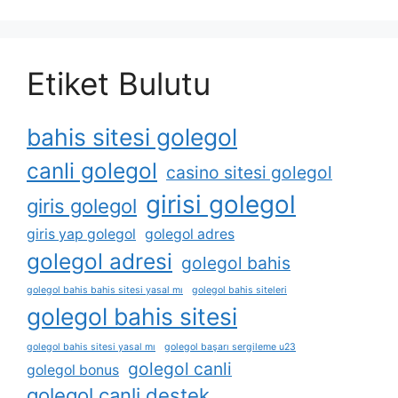
Etiket Bulutu
bahis sitesi golegol
canli golegol
casino sitesi golegol
girisi golegol
giris golegol
giris yap golegol
golegol adres
golegol adresi
golegol bahis
golegol bahis bahis sitesi yasal mı
golegol bahis siteleri
golegol bahis sitesi
golegol bahis sitesi yasal mı
golegol başarı sergileme u23
golegol canli
golegol bonus
golegol canli destek