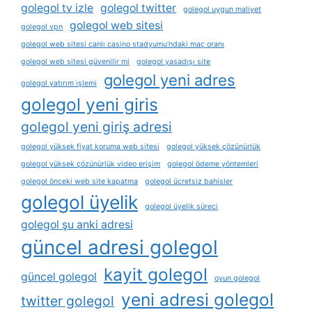
golegol tv izle
golegol twitter
golegol uygun maliyet
golegol web sitesi
golegol vpn
golegol web sitesi canlı casino stadyumu'ndaki maç oranı
golegol web sitesi güvenilir mi
golegol yasadışı site
golegol yeni adres
golegol yatırım i̇şlemi
golegol yeni giris
golegol yeni giriş adresi
golegol yüksek fiyat koruma web sitesi
golegol yüksek çözünürlük
golegol yüksek çözünürlük video erişim
golegol ödeme yöntemleri
golegol önceki web site kapatma
golegol ücretsiz bahisler
golegol üyelik
golegol üyelik süreci
golegol şu anki adresi
güncel adresi golegol
kayit golegol
güncel golegol
oyun golegol
yeni adresi golegol
twitter golegol