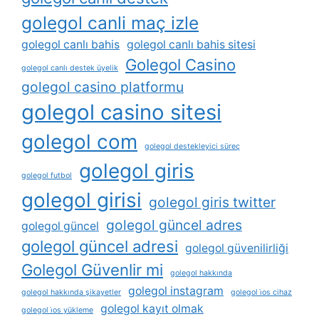
golegol canli maç izle
golegol canlı bahis
golegol canlı bahis sitesi
Golegol Casino
golegol canlı destek üyelik
golegol casino platformu
golegol casino sitesi
golegol com
golegol destekleyici süreç
golegol giris
golegol futbol
golegol girisi
golegol giris twitter
golegol güncel adres
golegol güncel
golegol güncel adresi
golegol güvenilirliği
Golegol Güvenlir mi
golegol hakkında
golegol instagram
golegol hakkında şikayetler
golegol i̇os cihaz
golegol kayıt olmak
golegol i̇os yükleme