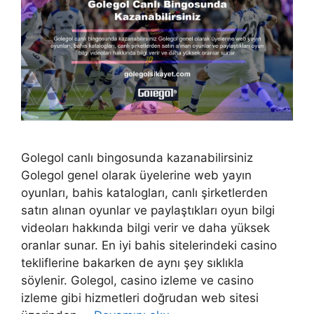
Golegol canlı bingosunda kazanabilirsiniz
Golegol genel olarak üyelerine web yayın
oyunları, bahis katalogları, canlı şirketlerden
satın alınan oyunlar ve paylaştıkları oyun bilgi
videoları hakkında bilgi verir ve daha yüksek
oranlar sunar. En iyi bahis sitelerindeki casino
tekliflerine bakarken de aynı şey sıklıkla
söylenir. Golegol, casino izleme ve casino
izleme gibi hizmetleri doğrudan web sitesi