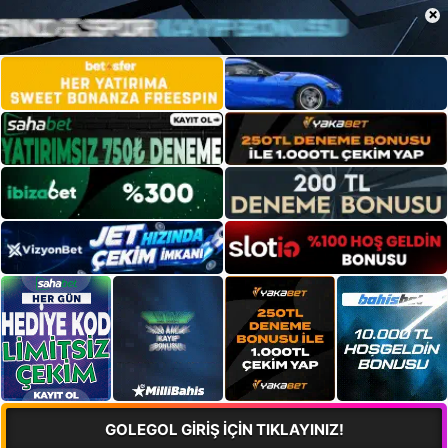
×
GOLEGOL GİRİŞ İÇİN TIKLAYINIZ!