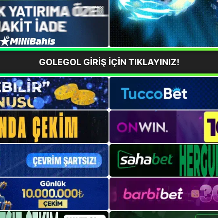
GOLEGOL GİRİŞ İÇİN TIKLAYINIZ!