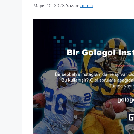
Mayıs 10, 2023
Yazarı:
admin