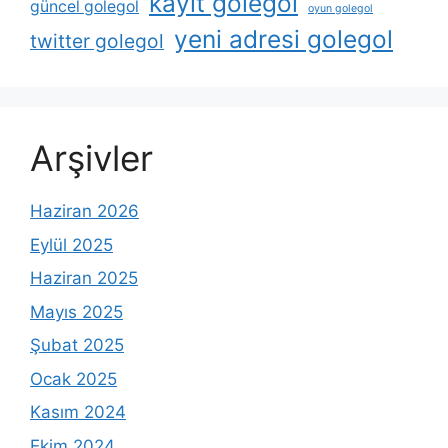
kayit golegol
güncel golegol
oyun golegol
yeni adresi golegol
twitter golegol
Arşivler
Haziran 2026
Eylül 2025
Haziran 2025
Mayıs 2025
Şubat 2025
Ocak 2025
Kasım 2024
Ekim 2024