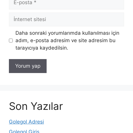
posta
İnternet
sitesi
Daha sonraki yorumlarımda kullanılması için
adım, e-posta adresim ve site adresim bu
tarayıcıya kaydedilsin.
Son Yazılar
Golegol Adresi
Golegol Giriş