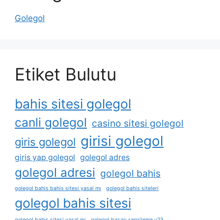
Golegol
Etiket Bulutu
bahis sitesi golegol
canli golegol
casino sitesi golegol
girisi golegol
giris golegol
giris yap golegol
golegol adres
golegol adresi
golegol bahis
golegol bahis bahis sitesi yasal mı
golegol bahis siteleri
golegol bahis sitesi
golegol bahis sitesi yasal mı
golegol başarı sergileme u23