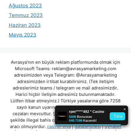
Ağustos 2023
Temmuz 2023
Haziran 2023
Mayıs 2023
Avrasya'nın en büyük reklam platformunda olmak için
Microsoft Teams:
reklam@avrasyamarketing.com
adresimizden veya Telegram: @Avrasyamarketing
adresimizden irtibat kurabilirsiniz. (Tek iletişim
adreslerimiz teams / telegram ve mail adresimizdir.
Harici hiçbir iletişim adresimiz bulunmamaktadır.
Lütfen itibar etmeyiniz.) Türkiye yasalarına göre 7258
sayılı kanun uyarınca yasa dışı bahis oynamanın
cezaları mevcuttur. Şu an bulunduğunuz site hiç bir
şekilde illegal bahis oyunları oynatmıyor ve oynamaya
aracı olmuyordur.
casino-viva
|
galabetsitesi
|
oynabet