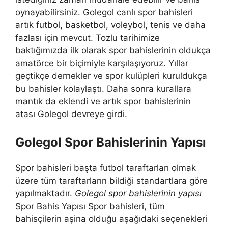
oynayabilirsiniz. Golegol canlı spor bahisleri
artık futbol, ​​basketbol, ​​voleybol, tenis ve daha
fazlası için mevcut. Tozlu tarihimize
baktığımızda ilk olarak spor bahislerinin oldukça
amatörce bir biçimiyle karşılaşıyoruz. Yıllar
geçtikçe dernekler ve spor kulüpleri kuruldukça
bu bahisler kolaylaştı. Daha sonra kurallara
mantık da eklendi ve artık spor bahislerinin
atası Golegol devreye girdi.
Golegol Spor Bahislerinin Yapısı
Spor bahisleri başta futbol taraftarları olmak
üzere tüm taraftarların bildiği standartlara göre
yapılmaktadır.
Golegol spor bahislerinin yapısı
Spor Bahis Yapısı Spor bahisleri, tüm
bahisçilerin aşina olduğu aşağıdaki seçenekleri