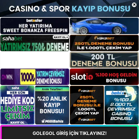
×
GOLEGOL GİRİŞ İÇİN TIKLAYINIZ!