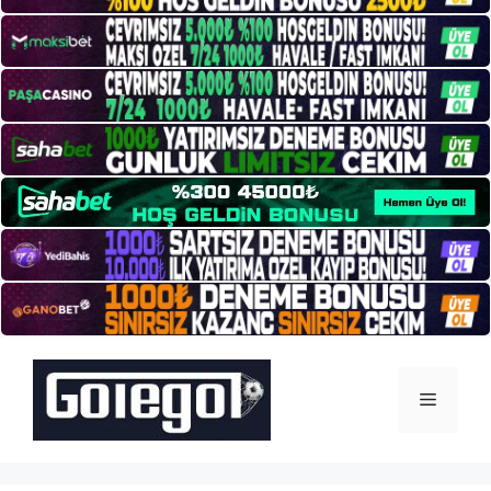
İçeriğe
atla
Menü