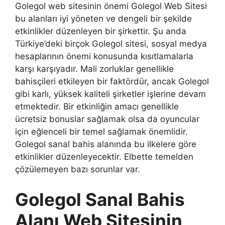
Golegol web sitesinin önemi Golegol Web Sitesi
bu alanları iyi yöneten ve dengeli bir şekilde
etkinlikler düzenleyen bir şirkettir. Şu anda
Türkiye’deki birçok Golegol sitesi, sosyal medya
hesaplarının önemi konusunda kısıtlamalarla
karşı karşıyadır. Mali zorluklar genellikle
bahisçileri etkileyen bir faktördür, ancak Golegol
gibi karlı, yüksek kaliteli şirketler işlerine devam
etmektedir. Bir etkinliğin amacı genellikle
ücretsiz bonuslar sağlamak olsa da oyuncular
için eğlenceli bir temel sağlamak önemlidir.
Golegol sanal bahis alanında bu ilkelere göre
etkinlikler düzenleyecektir. Elbette temelden
çözülemeyen bazı sorunlar var.
Golegol Sanal Bahis
Alanı Web Sitesinin