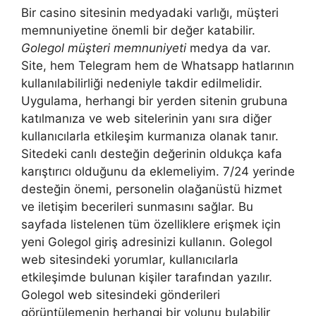
Bir casino sitesinin medyadaki varlığı, müşteri
memnuniyetine önemli bir değer katabilir.
Golegol müşteri memnuniyeti
medya da var.
Site, hem Telegram hem de Whatsapp hatlarının
kullanılabilirliği nedeniyle takdir edilmelidir.
Uygulama, herhangi bir yerden sitenin grubuna
katılmanıza ve web sitelerinin yanı sıra diğer
kullanıcılarla etkileşim kurmanıza olanak tanır.
Sitedeki canlı desteğin değerinin oldukça kafa
karıştırıcı olduğunu da eklemeliyim. 7/24 yerinde
desteğin önemi, personelin olağanüstü hizmet
ve iletişim becerileri sunmasını sağlar. Bu
sayfada listelenen tüm özelliklere erişmek için
yeni Golegol giriş adresinizi kullanın. Golegol
web sitesindeki yorumlar, kullanıcılarla
etkileşimde bulunan kişiler tarafından yazılır.
Golegol web sitesindeki gönderileri
görüntülemenin herhangi bir yolunu bulabilir