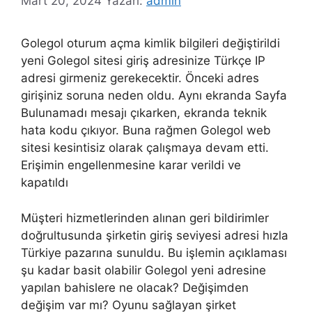
Mart 20, 2024
Yazarı:
admin
Golegol oturum açma kimlik bilgileri değiştirildi
yeni Golegol sitesi giriş adresinize Türkçe IP
adresi girmeniz gerekecektir. Önceki adres
girişiniz soruna neden oldu. Aynı ekranda Sayfa
Bulunamadı mesajı çıkarken, ekranda teknik
hata kodu çıkıyor. Buna rağmen Golegol web
sitesi kesintisiz olarak çalışmaya devam etti.
Erişimin engellenmesine karar verildi ve
kapatıldı
Müşteri hizmetlerinden alınan geri bildirimler
doğrultusunda şirketin giriş seviyesi adresi hızla
Türkiye pazarına sunuldu. Bu işlemin açıklaması
şu kadar basit olabilir Golegol yeni adresine
yapılan bahislere ne olacak? Değişimden
değişim var mı? Oyunu sağlayan şirket