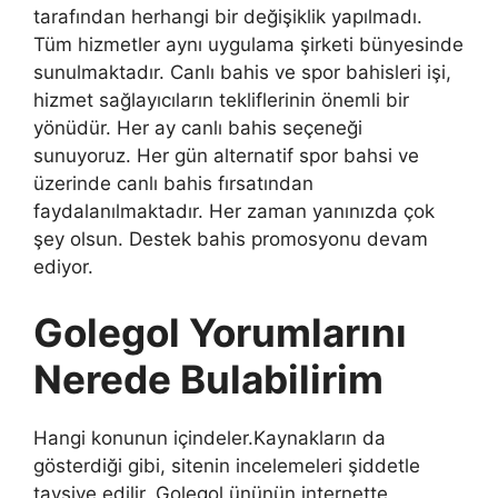
tarafından herhangi bir değişiklik yapılmadı.
Tüm hizmetler aynı uygulama şirketi bünyesinde
sunulmaktadır. Canlı bahis ve spor bahisleri işi,
hizmet sağlayıcıların tekliflerinin önemli bir
yönüdür. Her ay canlı bahis seçeneği
sunuyoruz. Her gün alternatif spor bahsi ve
üzerinde canlı bahis fırsatından
faydalanılmaktadır. Her zaman yanınızda çok
şey olsun. Destek bahis promosyonu devam
ediyor.
Golegol Yorumlarını
Nerede Bulabilirim
Hangi konunun içindeler.Kaynakların da
gösterdiği gibi, sitenin incelemeleri şiddetle
tavsiye edilir. Golegol ününün internette