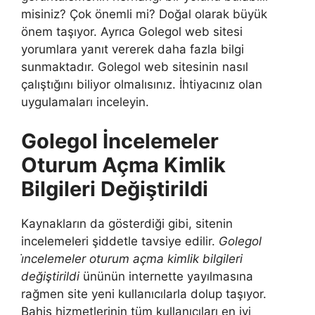
misiniz? Çok önemli mi? Doğal olarak büyük
önem taşıyor. Ayrıca Golegol web sitesi
yorumlara yanıt vererek daha fazla bilgi
sunmaktadır. Golegol web sitesinin nasıl
çalıştığını biliyor olmalısınız. İhtiyacınız olan
uygulamaları inceleyin.
Golegol İncelemeler
Oturum Açma Kimlik
Bilgileri Değiştirildi
Kaynakların da gösterdiği gibi, sitenin
incelemeleri şiddetle tavsiye edilir.
Golegol
i̇ncelemeler oturum açma kimlik bilgileri
değiştirildi
ününün internette yayılmasına
rağmen site yeni kullanıcılarla dolup taşıyor.
Bahis hizmetlerinin tüm kullanıcıları en iyi