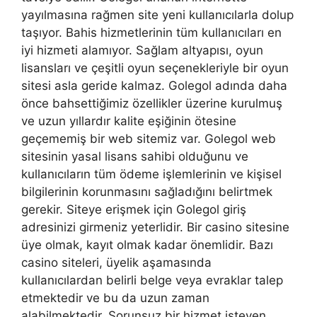
yayılmasına rağmen site yeni kullanıcılarla dolup
taşıyor. Bahis hizmetlerinin tüm kullanıcıları en
iyi hizmeti alamıyor. Sağlam altyapısı, oyun
lisansları ve çeşitli oyun seçenekleriyle bir oyun
sitesi asla geride kalmaz. Golegol adında daha
önce bahsettiğimiz özellikler üzerine kurulmuş
ve uzun yıllardır kalite eşiğinin ötesine
geçememiş bir web sitemiz var. Golegol web
sitesinin yasal lisans sahibi olduğunu ve
kullanıcıların tüm ödeme işlemlerinin ve kişisel
bilgilerinin korunmasını sağladığını belirtmek
gerekir. Siteye erişmek için Golegol giriş
adresinizi girmeniz yeterlidir. Bir casino sitesine
üye olmak, kayıt olmak kadar önemlidir. Bazı
casino siteleri, üyelik aşamasında
kullanıcılardan belirli belge veya evraklar talep
etmektedir ve bu da uzun zaman
alabilmektedir. Sorunsuz bir hizmet isteyen