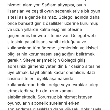
hizmeti alamıyor. Sağlam altyapısı, oyun
lisansları ve çeşitli oyun seçenekleriyle bir oyun
sitesi asla geride kalmaz. Golegol adında daha
önce bahsettiğimiz özellikler üzerine kurulmuş
ve uzun yıllardır kalite eşiğinin ötesine
geçememiş bir web sitemiz var. Golegol web
sitesinin yasal lisans sahibi olduğunu ve
kullanıcıların tüm ödeme işlemlerinin ve kişisel
bilgilerinin korunmasını sağladığını belirtmek
gerekir. Siteye erişmek için Golegol giriş
adresinizi girmeniz yeterlidir. Bir casino sitesine
üye olmak, kayıt olmak kadar önemlidir. Bazı
casino siteleri, üyelik aşamasında
kullanıcılardan belirli belge veya evraklar talep
etmektedir ve bu da uzun zaman
alabilmektedir. Sorunsuz bir hizmet isteyen
oyuncuların abonelik sürelerini erken
sonlandırma olasılıkları daha yüksek, dolayısıyla