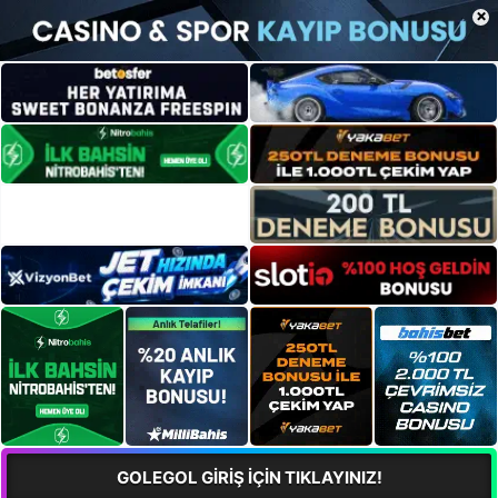
×
GOLEGOL GİRİŞ İÇİN TIKLAYINIZ!