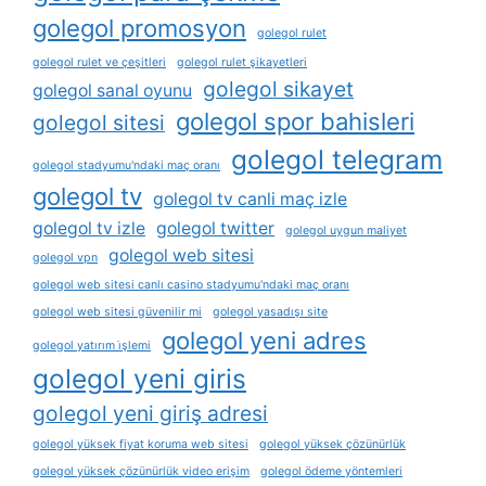
golegol promosyon
golegol rulet
golegol rulet ve çeşitleri
golegol rulet şikayetleri
golegol sikayet
golegol sanal oyunu
golegol spor bahisleri
golegol sitesi
golegol telegram
golegol stadyumu'ndaki maç oranı
golegol tv
golegol tv canli maç izle
golegol tv izle
golegol twitter
golegol uygun maliyet
golegol web sitesi
golegol vpn
golegol web sitesi canlı casino stadyumu'ndaki maç oranı
golegol web sitesi güvenilir mi
golegol yasadışı site
golegol yeni adres
golegol yatırım i̇şlemi
golegol yeni giris
golegol yeni giriş adresi
golegol yüksek fiyat koruma web sitesi
golegol yüksek çözünürlük
golegol yüksek çözünürlük video erişim
golegol ödeme yöntemleri