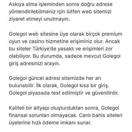
Askıya alma işleminden sonra doğru adrese
yönlendirilebilmeniz için lütfen web sitemizi
ziyaret etmeyi unutmayın.
Golegol web sitesine üye olarak birçok premium
oyun ve casino hizmetine erişiminiz olur. Ancak
bu siteler Türkiye’de yasaklı ve erişimleri zor
olabiliyor. Bu durumda, sadece mevcut Golegol
giriş adresinizi arayın.
Golegol güncel adresi sitemizde her an
bulunabilir. İlk olarak, Golegol kısa bir giriş.
Golegol piyasada test edilmiştir ve güvenilirdir.
Kaliteli bir altyapı oluşturduktan sonra, Golegol
finansal sorunları olmayacak. Canlı bahis siteleri
üyelerine hızlı ödeme imkanı sunar.