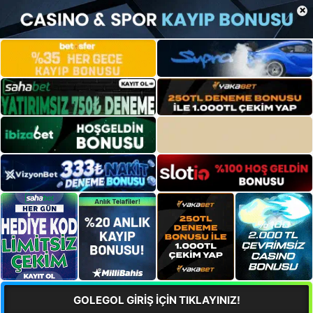
×
GOLEGOL GİRİŞ İÇİN TIKLAYINIZ!