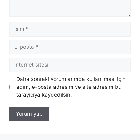
İsim
E-
posta
İnternet
sitesi
Daha sonraki yorumlarımda kullanılması için
adım, e-posta adresim ve site adresim bu
tarayıcıya kaydedilsin.