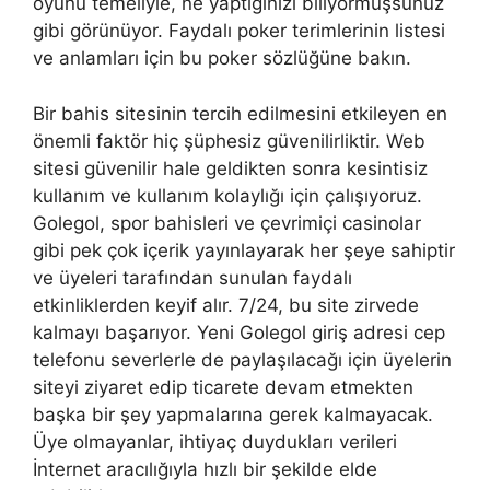
oyunu temeliyle, ne yaptığınızı biliyormuşsunuz
gibi görünüyor. Faydalı poker terimlerinin listesi
ve anlamları için bu poker sözlüğüne bakın.
Bir bahis sitesinin tercih edilmesini etkileyen en
önemli faktör hiç şüphesiz güvenilirliktir. Web
sitesi güvenilir hale geldikten sonra kesintisiz
kullanım ve kullanım kolaylığı için çalışıyoruz.
Golegol, spor bahisleri ve çevrimiçi casinolar
gibi pek çok içerik yayınlayarak her şeye sahiptir
ve üyeleri tarafından sunulan faydalı
etkinliklerden keyif alır. 7/24, bu site zirvede
kalmayı başarıyor. Yeni Golegol giriş adresi cep
telefonu severlerle de paylaşılacağı için üyelerin
siteyi ziyaret edip ticarete devam etmekten
başka bir şey yapmalarına gerek kalmayacak.
Üye olmayanlar, ihtiyaç duydukları verileri
İnternet aracılığıyla hızlı bir şekilde elde