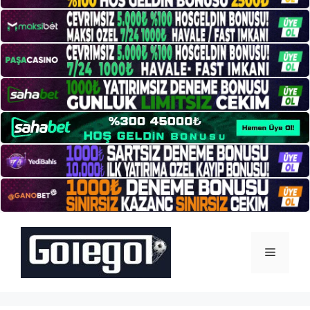
İçeriğe
atla
Menü