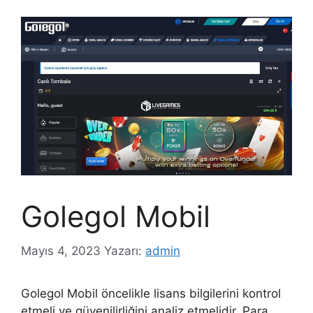
Golegol Mobil
Mayıs 4, 2023
Yazarı:
admin
Golegol Mobil öncelikle lisans bilgilerini kontrol
etmeli ve güvenilirliğini analiz etmelidir. Para