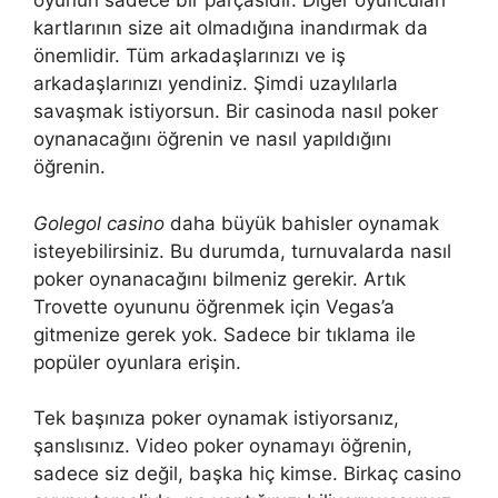
oyunun sadece bir parçasıdır. Diğer oyuncuları
kartlarının size ait olmadığına inandırmak da
önemlidir. Tüm arkadaşlarınızı ve iş
arkadaşlarınızı yendiniz. Şimdi uzaylılarla
savaşmak istiyorsun. Bir casinoda nasıl poker
oynanacağını öğrenin ve nasıl yapıldığını
öğrenin.
Golegol casino
daha büyük bahisler oynamak
isteyebilirsiniz. Bu durumda, turnuvalarda nasıl
poker oynanacağını bilmeniz gerekir. Artık
Trovette oyununu öğrenmek için Vegas’a
gitmenize gerek yok. Sadece bir tıklama ile
popüler oyunlara erişin.
Tek başınıza poker oynamak istiyorsanız,
şanslısınız. Video poker oynamayı öğrenin,
sadece siz değil, başka hiç kimse. Birkaç casino