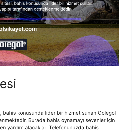
esi
i, bahis konusunda lider bir hizmet sunan Golegol
lenmektedir. Burada bahis oynamayı sevenler için
en yardım alacaklar. Telefonunuzda bahis