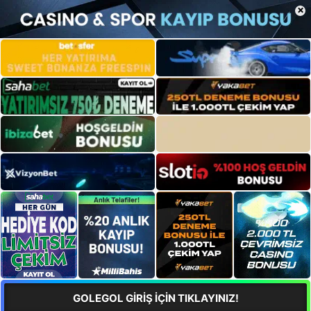
×
GOLEGOL GİRİŞ İÇİN TIKLAYINIZ!