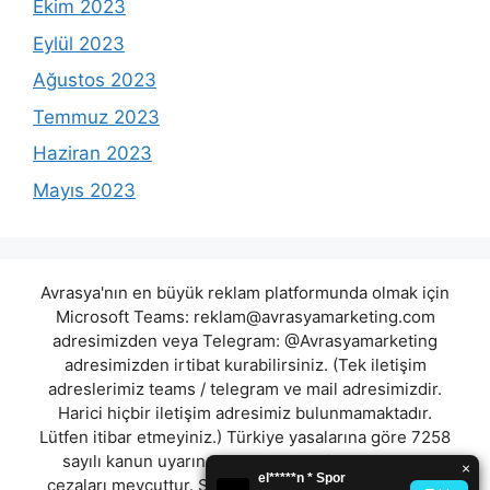
Ekim 2023
Eylül 2023
Ağustos 2023
Temmuz 2023
Haziran 2023
Mayıs 2023
Avrasya'nın en büyük reklam platformunda olmak için
Microsoft Teams:
reklam@avrasyamarketing.com
adresimizden veya Telegram: @Avrasyamarketing
adresimizden irtibat kurabilirsiniz. (Tek iletişim
adreslerimiz teams / telegram ve mail adresimizdir.
Harici hiçbir iletişim adresimiz bulunmamaktadır.
Lütfen itibar etmeyiniz.) Türkiye yasalarına göre 7258
sayılı kanun uyarınca yasa dışı bahis oynamanın
cezaları mevcuttur. Şu an bulunduğunuz site hiç bir