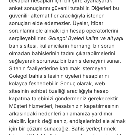
cevaplar hesapları için bir şifre ayarlayarak
anket sonuçlarını güvenli tutabilir. Diğerleri bu
güvenilir alternatifler aracılığıyla istenen
sonuçları elde edemezler. Üyeler, itibar
sorunlarını ele almak için hesap operatörlerini
sergileyebilirler.
Golegol üyeleri kalite ve altyapı
bahis sitesi, kullanıcıların herhangi bir sorun
olmadan bahislerinin tadını çıkarabilmelerini
sağlayarak sorunsuz bir bahis deneyimi sunar.
Sitenin faaliyetlerine katılmak istemeyen
Golegol bahis sitesinin üyeleri hesaplarını
kolayca feshedebilir. Sonuç olarak, web
sitesinin sohbet özelliği aracılığıyla hesap
kapatma talebinizi göndermeniz gerekecektir.
Müşteri hizmetleri, hesabınızın kapatılmasının
arkasındaki nedenleri anlamanıza yardımcı
olabilir. İçerik değilseniz, endişelerinizi ele almak
için bir çözüm sunacağız. Bahis yerleştirmek