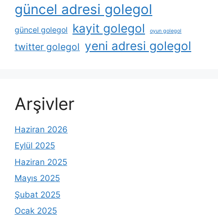
güncel adresi golegol
kayit golegol
güncel golegol
oyun golegol
yeni adresi golegol
twitter golegol
Arşivler
Haziran 2026
Eylül 2025
Haziran 2025
Mayıs 2025
Şubat 2025
Ocak 2025