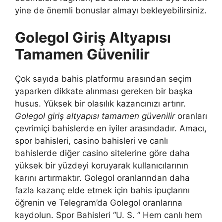
yine de önemli bonuslar almayı bekleyebilirsiniz.
Golegol Giriş Altyapısı
Tamamen Güvenilir
Çok sayıda bahis platformu arasından seçim
yaparken dikkate alınması gereken bir başka
husus. Yüksek bir olasılık kazancınızı artırır.
Golegol giriş altyapısı tamamen güvenilir
oranları
çevrimiçi bahislerde en iyiler arasındadır. Amacı,
spor bahisleri, casino bahisleri ve canlı
bahislerde diğer casino sitelerine göre daha
yüksek bir yüzdeyi koruyarak kullanıcılarının
karını artırmaktır. Golegol oranlarından daha
fazla kazanç elde etmek için bahis ipuçlarını
öğrenin ve Telegram’da Golegol oranlarına
kaydolun. Spor Bahisleri “U. S. ” Hem canlı hem