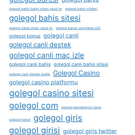
golegol bahis bahis sitesi yasal mı
golegol bahis siteleri
golegol bahis sitesi
golegol bahis sitesi yasal mı
golegol başarı sergileme u23
golegol canli
golegol bonus
golegol canli destek
golegol canli maç izle
golegol canlı bahis
golegol canlı bahis sitesi
Golegol Casino
golegol canlı destek üyelik
golegol casino platformu
golegol casino sitesi
golegol com
golegol destekleyici süreç
golegol giris
golegol futbol
golegol girisi
golegol giris twitter