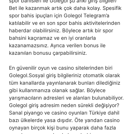
spor bahisleri ile
Golegol şu anki giriş bilgileri
Bet ile kazanmak artık çok daha kolay. Spesifik
spor bahis ipuçları için Golegol Telegram’a
katılabilir ve en son spor bahis aktivitelerinden
haberdar olabilirsiniz. Böylece artık bir spor
bahsini kaçıramaz ve en iyi oranlarla
kazanamazsınız. Ayrıca verilen bonus ile
kazanılan bonusu çarpabilirsiniz.
En güvenilir oyun ve casino sitelerinden biri
Golegol.Sosyal giriş bilgileriniz otomatik olarak
tüm kanallarda yayınlanarak bunları dilediğiniz
gibi kullanmanıza olanak sağlar. Böylece
yarışmacıların adresleri ve alanları bulunabiliyor.
Golegol giriş adresim neden sürekli değişiyor?
Sanal piyango ve casino oyunları Türkiye dahil
bazı ülkelerde yasa dışıdır. Öte yandan casino
oynayan birçok kişi bunu yaparak daha fazla