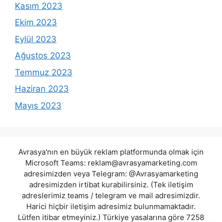
Kasım 2023
Ekim 2023
Eylül 2023
Ağustos 2023
Temmuz 2023
Haziran 2023
Mayıs 2023
Avrasya'nın en büyük reklam platformunda olmak için
Microsoft Teams:
reklam@avrasyamarketing.com
adresimizden veya Telegram: @Avrasyamarketing
adresimizden irtibat kurabilirsiniz. (Tek iletişim
adreslerimiz teams / telegram ve mail adresimizdir.
Harici hiçbir iletişim adresimiz bulunmamaktadır.
Lütfen itibar etmeyiniz.) Türkiye yasalarına göre 7258